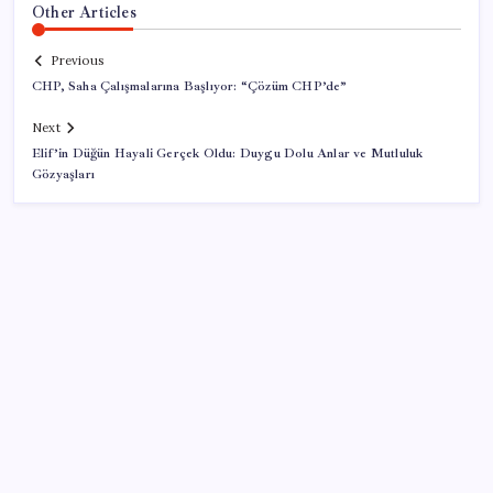
Other Articles
Previous
CHP, Saha Çalışmalarına Başlıyor: “Çözüm CHP’de”
Next
Elif’in Düğün Hayali Gerçek Oldu: Duygu Dolu Anlar ve Mutluluk
Gözyaşları
SON YAZILAR
İBB Davası’nda yeni gelişme: Tahliye kararı çıkmadı!