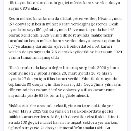
dört ayında konkordatoda geçici mühlet kararı verilen dosya
sayısı 683’e ulaştı.
Kesin mühlet kararlarına da dikkat çeken veriler, Nisan ayında
157 dosya için kesin mühlet kararı verildiğini gösterdi. Ocak
ayında bu sayı 150, şubat ayında 121 ve mart ayında ise 149
olarak belirlendi. 2026 yılının ilk dört ayında mahkemeler
tarafından kesin mühlet kararı verilen dosya sayısı toplamda
577’ye ulaşmış durumda. Ayrıca, konkordatoda ret kararı
verilen dosya sayısı da 716 olarak kaydedildi ve bu rakam 2024
yılının tamamını aşmış oldu.
İflas kararları da kayda değer bir artış sergiledi. 2026 yılının
ocak ayında 22, şubat ayında 20, mart ayında 20 ve nisan
ayında 27 dosya için iflas kararı verildi. Yılın ilk dört ayında
toplamda 89 dosya için iflas kararı çıktı. Geçtiğimiz yılın aynı
döneminde bu rakam 53’tü ve dolayısıyla iflas kararlarının
sayısında yüzde 68’lik bir artış gözlemlendi.
Riskli sektörler arasında tekstil, yine en tepe noktada yer
alıyor. Mayıs 2025’ten bu yana en fazla konkordato geçici
mühlet kararı verilen sektör, 149 dosya ile tekstil oldu. İkinci
sırada 138 geçici mühlet kararı ile inşaat sektörü yer alırken,
üçüncü sırayı ise 78 dosya ile metal ürün imalatı aldı. Bu