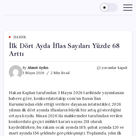
Skip
to
content
HABER
İlk Dört Ayda İflas Sayıları Yüzde 68
Arttı
İlk
By
Ahmet Aydın
yorumlar kapalı
Dört
3 Mayıs 2026
2 Min Read
Ayda
İflas
Sayıları
Hakan Kaplan tarafından 3 Mayıs 2026 tarihinde yayımlanan
Yüzde
habere göre, konkordatotakip.com’un Basın İlan
68
Arttı
Kurumu’ndan elde ettiği verilere dayanan istatistikler, 2026
için
yılının ilk dört ayında iflasların büyük bir artış gösterdiğini
ortaya koydu. Nisan 2026’da mahkemeler tarafından verilen
konkordato geçici mühlet kararı sayısı 218 olarak
kaydedilirken, bu rakam ocak ayında 189, şubat ayında 120 ve
mart ayında 156 şeklinde gerçekleşmişti. Toplamda, yılın ilk