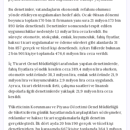
Bu denetimler, vatandaşların ekonomik refahını olumsuz
yönde etkileyen uygulamaları hedef aldı. Ocak-Nisan dönemi
boyunca toplam 170 bin 11 firmanın yanı sıra 21 milyon 173 bin
893 ürün denetlendi. Denetimler sonucunda tespit edilen
uygunsuzluklar nedeniyle 1,1 milyar lira ceza kesildi. Bu
süreçte otomotiv, stokçuluk, emlak, kuyumculuk, fahiş fiyatlar,
haksız ticari uygulamalar ve ödeme süreleri gibi alanlarda 31
bin 857 gerçek ve tüzel kişi denetlendi. Aykırı fiillerde bulunan
2 bin 901 kişiye toplamda 476,6 milyon lira ceza verildi.
İç Ticaret Genel Müdürlüğü tarafından yapılan denetimlerde,
fahiş fiyatlara yönelik kesilen ceza 389,4 milyon lira olurken,
otomotiv sektöründe 38,3 milyon lira, emlak sektöründe 21,9
milyon lira ve kuyumculukta 2,9 milyon lira ceza uygulandı.
Ayrıca, ticari elektronik ileti, çalışma saatleri ve lisanslı
depolarla ilgili denetimlerde yaklaşık 21,9 milyon lira ceza
kesildi.
Tüketicinin Korunması ve Piyasa Gözetimi Genel Müdürlüğü
de tüketicilerin günlük hayatlarında karşılaştıkları sözleşmeler,
reklamlar ve haksız ticari uygulamalarla ilgili denetim
gerçekleştirdi. İlk dört ayda 20 bin 190 gerçek ve tüzel kişi
denetlenirken, bu kapsamda 667 kişiye toplamda 364,3 milyon