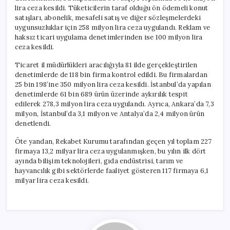
lira ceza kesildi. Tüketicilerin taraf olduğu ön ödemeli konut
satışları, abonelik, mesafeli satış ve diğer sözleşmelerdeki
uygunsuzluklar için 258 milyon lira ceza uygulandı. Reklam ve
haksız ticari uygulama denetimlerinden ise 100 milyon lira
ceza kesildi.
Ticaret il müdürlükleri aracılığıyla 81 ilde gerçekleştirilen
denetimlerde de 118 bin firma kontrol edildi. Bu firmalardan
25 bin 198’ine 350 milyon lira ceza kesildi. İstanbul’da yapılan
denetimlerde 61 bin 689 ürün üzerinde aykırılık tespit
edilerek 278,3 milyon lira ceza uygulandı. Ayrıca, Ankara’da 7,3
milyon, İstanbul’da 3,1 milyon ve Antalya’da 2,4 milyon ürün
denetlendi.
Öte yandan, Rekabet Kurumu tarafından geçen yıl toplam 227
firmaya 13,2 milyar lira ceza uygulanmışken, bu yılın ilk dört
ayında bilişim teknolojileri, gıda endüstrisi, tarım ve
hayvancılık gibi sektörlerde faaliyet gösteren 117 firmaya 6,1
milyar lira ceza kesildi.