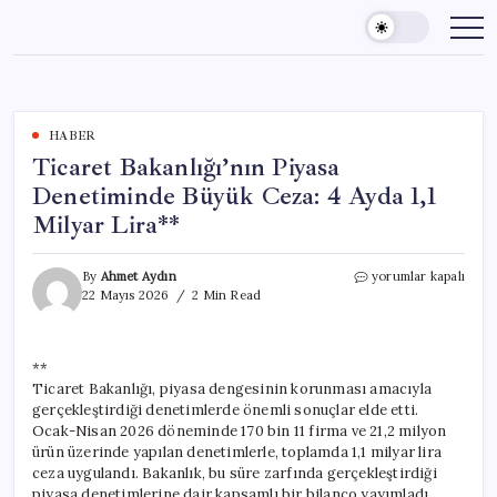
Skip
to
content
HABER
Ticaret Bakanlığı’nın Piyasa
Denetiminde Büyük Ceza: 4 Ayda 1,1
Milyar Lira**
Ticaret
By
Ahmet Aydın
yorumlar kapalı
Bakanlığı’nın
22 Mayıs 2026
2 Min Read
Piyasa
Denetiminde
Büyük
**
Ceza:
Ticaret Bakanlığı, piyasa dengesinin korunması amacıyla
4
Ayda
gerçekleştirdiği denetimlerde önemli sonuçlar elde etti.
1,1
Ocak-Nisan 2026 döneminde 170 bin 11 firma ve 21,2 milyon
Milyar
ürün üzerinde yapılan denetimlerle, toplamda 1,1 milyar lira
Lira**
ceza uygulandı. Bakanlık, bu süre zarfında gerçekleştirdiği
için
piyasa denetimlerine dair kapsamlı bir bilanço yayımladı.