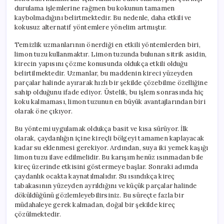
durulama işlemlerine rağmen bu kokunun tamamen
kaybolmadığını belirtmektedir. Bu nedenle, daha etkili ve
kokusuz alternatif yöntemlere yönelim artmıştır.
Temizlik uzmanlarının önerdiği en etkili yöntemlerden biri,
limon tuzu kullanmaktır. Limon tuzunda bulunan sitrik asidin,
kirecin yapısını çözme konusunda oldukça etkili olduğu
belirtilmektedir. Uzmanlar, bu maddenin kireci yüzeyden
parçalar halinde ayırarak hızlı bir şekilde çözebilme özelliğine
sahip olduğunu ifade ediyor. Üstelik, bu işlem sonrasında hiç
koku kalmaması, limon tuzunun en büyük avantajlarından biri
olarak öne çıkıyor.
Bu yöntemi uygulamak oldukça basit ve kısa sürüyor. İlk
olarak, çaydanlığın içine kireçli bölgeyi tamamen kaplayacak
kadar su eklenmesi gerekiyor. Ardından, suya iki yemek kaşığı
limon tuzu ilave edilmelidir. Bu karışım henüz ısınmadan bile
kireç üzerinde etkisini göstermeye başlar. Sonraki adımda
çaydanlık ocakta kaynatılmalıdır. Su ısındıkça kireç
tabakasının yüzeyden ayrıldığını ve küçük parçalar halinde
döküldüğünü gözlemleyebilirsiniz. Bu süreçte fazla bir
müdahaleye gerek kalmadan, doğal bir şekilde kireç
çözülmektedir.