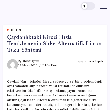
Skip
to
content
EĞITIM
Çaydanlıktaki Kireci Hızla
Temizlemenin Sirke Alternatifi: Limon
Tuzu Yöntemi
Çaydanlıktaki
By
Ahmet Aydın
yorumlar kapalı
Kireci
22 Mayıs 2026
2 Min Read
Hızla
Temizlemenin
Sirke
Çaydanlıkların içindeki kireç, sadece görsel bir problem değil,
Alternatifi:
aynı zamanda suyun tadını ve ısı iletimini de olumsuz
Limon
Tuzu
etkileyen bir faktördür. Kireç birikimi, çayın aromasını
Yöntemi
bozarken, aynı zamanda metal yüzeyle temasın zorluğunu
için
artırır. Çoğu insan, kireçten kurtulmak için genellikle sirke
kullanmayı tercih eder. Ancak, sirkenin geride bıraktığı keskin
koku bazı kullanıcılar için rahatsız edici olabilir; pek çok kişi