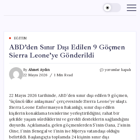
Skip
to
content
EĞITIM
ABD’den Sınır Dışı Edilen 9 Göçmen
Sierra Leone’ye Gönderildi
ABD’den
By
Ahmet Aydın
yorumlar kapalı
Sınır
22 Mayıs 2026
1 Min Read
Dışı
Edilen
9
22 Mayıs 2026 tarihinde, ABD’den sınır dışı edilen 9 göçmen,
Göçmen
“üçüncü ülke anlaşması” çerçevesinde Sierra Leone’ye ulaştı.
Sierra
Leone’ye
Sierra Leone Enformasyon Bakanlığı, sınır dışı edilen
Gönderildi
kişilerin konaklama tesislerine yerleştirildiğini, rahat bir
için
şekilde yaşam sürdüklerini ve gerekli desteklerin sağlandığını
duyurdu. Açıklamada, gelen göçmenlerden 5’inin Gana, 2’sinin
Gine, 1’inin Senegal ve 1’inin ise Nijerya vatandaşı olduğu
belirtildi. Başlangıçta toplamda 24 kişinin sınır dışı