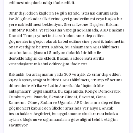
edilmesinin planlandığı ifade edildi.
Sınır dışı edilen kişilerin 14 gün içinde, istisnai durumlarda
ise 30 güne kadar ülkelerine geri gönderilmesi veya başka bir
yere nakledilmesi bekleniyor. Sierra Leone Dışişleri Bakanı
Timothy Kabba, yerel basına yaptığı açıklamada, ABD Başkanı
Donald Trump yönetimi tarafından sınır dışı edilen
göçmenlerin geçici olarak kabul edilmesine yönelik hükümetin
onay verdiğini belirtti. Kabba, bu anlaşmanın ABD hükümeti
tarafından sağlanan 1,5 milyon dolarlık bir hibe ile
desteklendiğini de ekledi. Bakan, sadece Batı Afrika
vatandaşlarının kabul edileceğini ifade etti.
Bakanlık, bu anlaşmanın yılda 300 ve aylık 25 sınır dışı edilen
kişiyi kapsayacağını bildirdi. ABD hükümeti, Trump yönetimi
döneminde Afrika ve Latin Amerika’da “üçüncü ülke
anlaşmaları” uygulamakta. Bu kapsamda, Kongo Demokratik
Cumhuriyeti, Ruanda, Ekvator Ginesi, Esvatini, Gana,
Kamerun, Güney Sudan ve Uganda, ABD’den sınır dışı edilen
göçmenleri kabul eden ülkeler arasında yer alıyor. Ancak
insan hakları örgütleri, bu uygulamanın uluslararası hukuka
aykırı olduğunu ve sığınmacıların güvenliğini tehdit ettiğini
savunuyor.