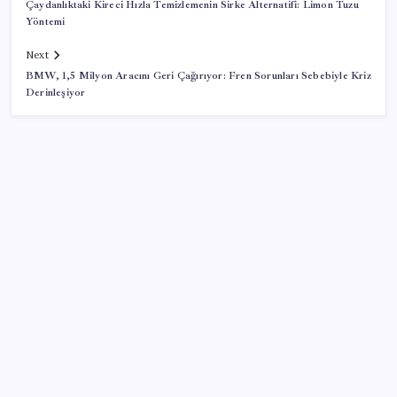
Çaydanlıktaki Kireci Hızla Temizlemenin Sirke Alternatifi: Limon Tuzu
Yöntemi
Next
BMW, 1,5 Milyon Aracını Geri Çağırıyor: Fren Sorunları Sebebiyle Kriz
Derinleşiyor
SON YAZILAR
Artık çalışan primi tazminata yansıyacak
Pezeşkiyan: Teslim olmaya zorlanırsak savaşırız,
boyun eğmeyiz