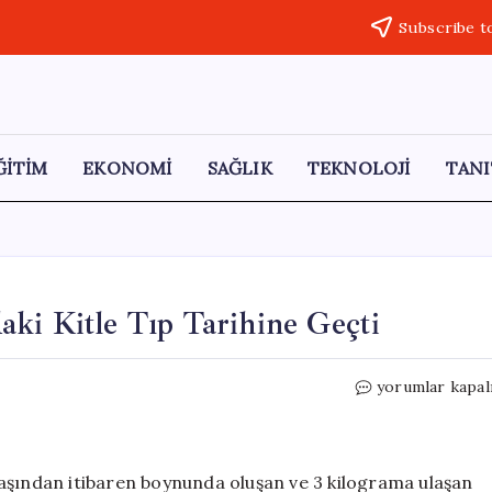
Subscribe t
ĞİTİM
EKONOMİ
SAĞLIK
TEKNOLOJİ
TANI
ki Kitle Tıp Tarihine Geçti
8
yorumlar kapal
Yaşındaki
Fatma’nın
Boynundaki
Kitle
aşından itibaren boynunda oluşan ve 3 kilograma ulaşan