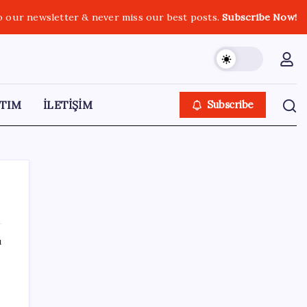
o our newsletter & never miss our best posts.
Subscribe Now!
TIM
İLETİŞİM
Subscribe
ı
SON YAZILAR
Xbox Game Pass Ağustos 2026 Oyun Listesi