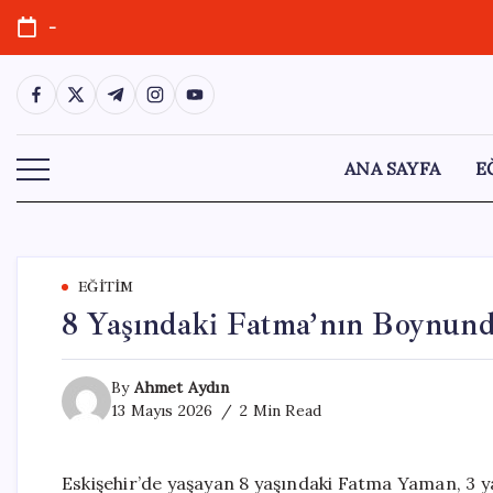
Skip
-
to
content
https://www.facebook.com/
https://twitter.com/
https://t.me/
https://www.instagram.com/
https://youtube.com/
ANA SAYFA
E
EĞITIM
8 Yaşındaki Fatma’nın Boynunda
By
Ahmet Aydın
13 Mayıs 2026
2 Min Read
Eskişehir’de yaşayan 8 yaşındaki Fatma Yaman, 3 y