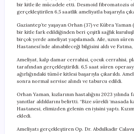
bir kitle ile mücadele etti. Desmoid fibromatozis o
gerçekleştirilen 6,5 saatlik ameliyatla başarıyla çıka
Gaziantep’te yaşayan Orhan (37) ve Kübra Yaman (3
bir kitle fark edildiğinden beri çeşitli sağlık kurul
birçok yerde ameliyat yapılamadı. Aile, uzun süren
Hastanesi’nde alınabileceği bilgisini aldı ve Fatma, a
Ameliyat, kalp damar cerrahisi, çocuk cerrahisi, p
tarafından gerçekleştirildi. 6,5 saat süren oper
ağırlığındaki tümör kitlesi başarıyla çıkarıldı. Am
sonra normal servise alındı ve taburcu edildi.
Orhan Yaman, kızlarının hastalığını 2023 yılında f
yanıtlar aldıklarını belirtti. “Bize sürekli ‘masada 
Hastanesi, elimizden gelenin en iyisini yaptı. Kızım
ekledi.
Ameliyatı gerçekleştiren Op. Dr. Abdulkadir Calavul