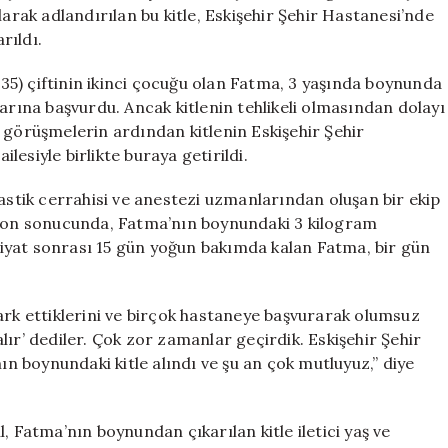
Tıp
larak adlandırılan bu kitle, Eskişehir Şehir Hastanesi’nde
Tarihine
rıldı.
Geçti
için
5) çiftinin ikinci çocuğu olan Fatma, 3 yaşında boynunda
uşlarına başvurdu. Ancak kitlenin tehlikeli olmasından dolayı
 görüşmelerin ardından kitlenin Eskişehir Şehir
ilesiyle birlikte buraya getirildi.
lastik cerrahisi ve anestezi uzmanlarından oluşan bir ekip
asyon sonucunda, Fatma’nın boynundaki 3 kilogram
eliyat sonrası 15 gün yoğun bakımda kalan Fatma, bir gün
ark ettiklerini ve birçok hastaneye başvurarak olumsuz
kalır’ dediler. Çok zor zamanlar geçirdik. Eskişehir Şehir
ın boynundaki kitle alındı ve şu an çok mutluyuz,” diye
, Fatma’nın boynundan çıkarılan kitle iletici yaş ve