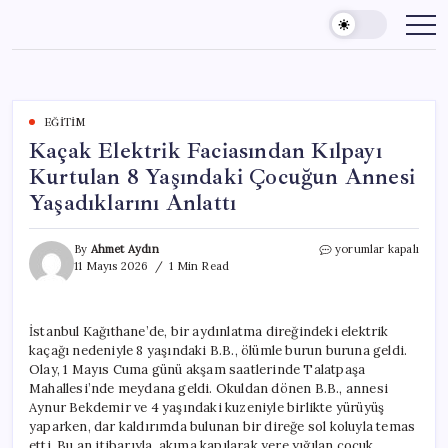
Skip
to
content
EĞITIM
Kaçak Elektrik Faciasından Kılpayı
Kurtulan 8 Yaşındaki Çocuğun Annesi
Yaşadıklarını Anlattı
Kaçak
By
Ahmet Aydın
yorumlar kapalı
Elektrik
11 Mayıs 2026
1 Min Read
Faciasından
Kılpayı
Kurtulan
İstanbul Kağıthane’de, bir aydınlatma direğindeki elektrik
8
kaçağı nedeniyle 8 yaşındaki B.B., ölümle burun buruna geldi.
Yaşındaki
Çocuğun
Olay, 1 Mayıs Cuma günü akşam saatlerinde Talatpaşa
Annesi
Mahallesi’nde meydana geldi. Okuldan dönen B.B., annesi
Yaşadıklarını
Aynur Bekdemir ve 4 yaşındaki kuzeniyle birlikte yürüyüş
Anlattı
yaparken, dar kaldırımda bulunan bir direğe sol koluyla temas
için
etti. Bu an itibarıyla, akıma kapılarak yere yığılan çocuk,