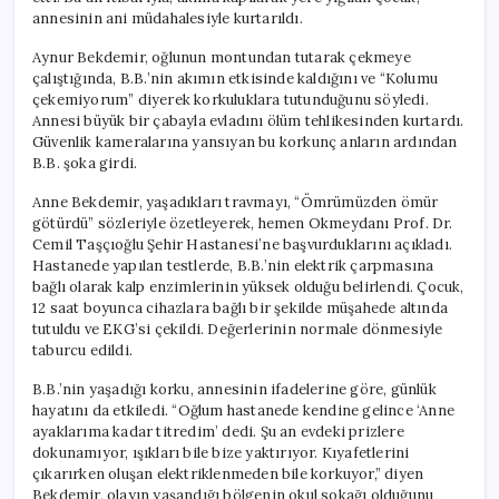
annesinin ani müdahalesiyle kurtarıldı.
Aynur Bekdemir, oğlunun montundan tutarak çekmeye
çalıştığında, B.B.’nin akımın etkisinde kaldığını ve “Kolumu
çekemiyorum” diyerek korkuluklara tutunduğunu söyledi.
Annesi büyük bir çabayla evladını ölüm tehlikesinden kurtardı.
Güvenlik kameralarına yansıyan bu korkunç anların ardından
B.B. şoka girdi.
Anne Bekdemir, yaşadıkları travmayı, “Ömrümüzden ömür
götürdü” sözleriyle özetleyerek, hemen Okmeydanı Prof. Dr.
Cemil Taşçıoğlu Şehir Hastanesi’ne başvurduklarını açıkladı.
Hastanede yapılan testlerde, B.B.’nin elektrik çarpmasına
bağlı olarak kalp enzimlerinin yüksek olduğu belirlendi. Çocuk,
12 saat boyunca cihazlara bağlı bir şekilde müşahede altında
tutuldu ve EKG’si çekildi. Değerlerinin normale dönmesiyle
taburcu edildi.
B.B.’nin yaşadığı korku, annesinin ifadelerine göre, günlük
hayatını da etkiledi. “Oğlum hastanede kendine gelince ‘Anne
ayaklarıma kadar titredim’ dedi. Şu an evdeki prizlere
dokunamıyor, ışıkları bile bize yaktırıyor. Kıyafetlerini
çıkarırken oluşan elektriklenmeden bile korkuyor,” diyen
Bekdemir, olayın yaşandığı bölgenin okul sokağı olduğunu