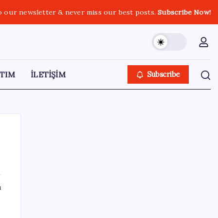
o our newsletter & never miss our best posts.
Subscribe Now!
TIM
İLETİŞİM
Subscribe
SON YAZILAR
ı
İBB Davası’nda yeni gelişme: Tahliye kararı
çıkmadı!