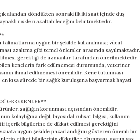
k alandan döndükten sonraki ilk iki saat içinde duş
naklı riskleri azaltabileceğini belirtmektedir.
**
 talimatlarına uygun bir şekilde kullanılması; vücut
 teması azaltma gibi temel önlemler arasında sayılmaktadır
edilmesi gerektiği de uzmanlar tarafından önerilmektedir.
nebilen kenelerin fark edilmemesi durumunda, veteriner
asının ihmal edilmemesi önemlidir. Kene tutunması
en kısa sürede bir sağlık kuruluşuna başvurmak hayati
Sİ GEREKENLER**
u ürünler, sağlığın korunması açısından önemlidir.
m kolaylığına değil; biyosidal ruhsat bilgisi, kullanım
if içerik bilgilerine de dikkat edilmesi gerektiğini
evzuata uygun şekilde pazarlandığını gösteren önemli bir
nlerin etiket bilgilerinin dikkatlice okunması, uygun yaş