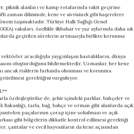
Kırsal
er, piknik alanları ve kamp rotalarında vakit geçirme
Alanlar
fli zaman diliminde, kene ve sivrisinek gibi haşerelere
Dışında
 önem taşımaktadır. Türkiye Halk Sağlığı Genel
Park
A) vakaları, özellikle ilkbahar ve yaz aylarında daha sık
ve
nlarda geçirilen sürelerin artmasıyla birlikte korunma
Bahçelere
Dikkat
için
vektörler aracılığıyla yaygınlaşan hastalıkların, dünya
lasını oluşturduğunu bildirmektedir. Uzmanlar, her kene
ı ancak risklerin farkında olunması ve korunma
getirilmesi gerektiğini vurguluyor.
L**
rla özdeşleştirilse de, şehir içindeki parklar, bahçeler ve
ık Bakanlığı, tarla, bağ, bahçe ve orman gibi alanlarda açık
a pantolon paçalarının çorap içine sokulması ve açık
arkası gibi bölgelerin dikkatle kontrol edilmesi gerektiği
tler, çantalar ve evcil hayvanların da kene açısından