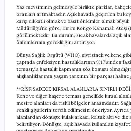
Yaz mevsiminin gelmesiyle birlikte parklar, bahçel
oranları artmaktadır. Açık havada geçirilen bu keyi
karşı dikkatli olmak ve basit önlemler almak büyük
Müdürlüğü’ne göre, Kırım Kongo Kanamalı Ateşi (KKK
görülmektedir. Bu durum, sıcak havalarda açık ala
önlemlerinin gerekliliğini artırıyor.
Dünya Sağlık Örgütü (WHO), sivrisinek ve kene gibi 
çapında enfeksiyon hastalıklarının %17’sinden faz
temasıyla hastalık kapmanın söz konusu olmadığın
alışkanlıklarının yaşam tarzının bir parçası haline 
**RİSK SADECE KIRSAL ALANLARLA SINIRLI DEĞİ
Kene ve diğer haşere teması genellikle kırsal alanla
mesire alanları da riskli bölgeler arasındadır. Sağl
renkli giysilerin tercih edilmesini öneriyor. Ayrıc
alanlardan dönüşte kulak arkası, koltuk altı ve diz 
belirtiliyor. Dönüşte, açık havada kullanılan kıyafe