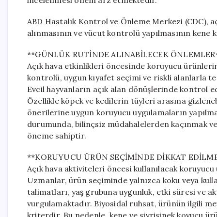
incelenmesi önem arz etmektedir.
ABD Hastalık Kontrol ve Önleme Merkezi (CDC), açı
alınmasının ve vücut kontrolü yapılmasının kene kay
**GÜNLÜK RUTİNDE ALINABİLECEK ÖNLEMLER
Açık hava etkinlikleri öncesinde koruyucu ürünlerin
kontrolü, uygun kıyafet seçimi ve riskli alanlarla
Evcil hayvanların açık alan dönüşlerinde kontrol 
Özellikle köpek ve kedilerin tüyleri arasına gizle
önerilerine uygun koruyucu uygulamaların yapılm
durumunda, bilinçsiz müdahalelerden kaçınmak ve 
öneme sahiptir.
**KORUYUCU ÜRÜN SEÇİMİNDE DİKKAT EDİLME
Açık hava aktiviteleri öncesi kullanılacak koruyuc
Uzmanlar, ürün seçiminde yalnızca koku veya kullanı
talimatları, yaş grubuna uygunluk, etki süresi ve akt
vurgulamaktadır. Biyosidal ruhsat, ürünün ilgili m
kriterdir. Bu nedenle, kene ve sivrisinek kovucu ürü