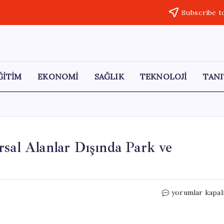
Subscribe t
ĞİTİM
EKONOMİ
SAĞLIK
TEKNOLOJİ
TANI
rsal Alanlar Dışında Park ve
Yaz
yorumlar kapal
Aylarında
Kene
Tehdidi: