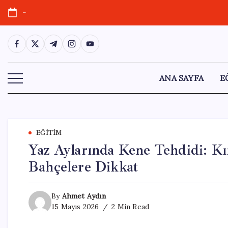
Skip
-
to
content
https://www.facebook.com/
https://twitter.com/
https://t.me/
https://www.instagram.com/
https://youtube.com/
ANA SAYFA
E
EĞITIM
Yaz Aylarında Kene Tehdidi: Kı
Bahçelere Dikkat
By
Ahmet Aydın
15 Mayıs 2026
2 Min Read