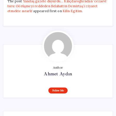
The post
Yandaş gazete duyurdu… Kılıçdaroğlu’ndan ‘cezaevi’
turu: Görüşmeyi reddeden Selahattin Demirtaş’ı ziyaret
etmekte ısrarlı!
appeared first on
Kilis Egitim
.
Author
Ahmet Aydın
Follow Me