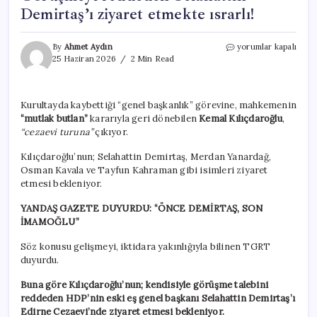
Demirtaş’ı ziyaret etmekte ısrarlı!
Yandaş
By
Ahmet Aydın
yorumlar kapalı
gazete
25 Haziran 2026
2 Min Read
duyurdu…
Kılıçdaroğlu’ndan
‘cezaevi’
Kurultayda kaybettiği “genel başkanlık” görevine, mahkemenin
turu:
“mutlak butlan”
kararıyla geri dönebilen
Kemal Kılıçdaroğlu
,
Görüşmeyi
reddeden
“cezaevi turuna”
çıkıyor.
Selahattin
Demirtaş’ı
Kılıçdaroğlu’nun; Selahattin Demirtaş, Merdan Yanardağ,
ziyaret
Osman Kavala ve Tayfun Kahraman gibi isimleri ziyaret
etmekte
etmesi bekleniyor.
ısrarlı!
için
YANDAŞ GAZETE DUYURDU: “ÖNCE DEMİRTAŞ, SON
İMAMOĞLU”
Söz konusu gelişmeyi, iktidara yakınlığıyla bilinen TGRT
duyurdu.
Buna göre Kılıçdaroğlu’nun; kendisiyle görüşme talebini
reddeden HDP’nin eski eş genel başkanı Selahattin Demirtaş’ı
Edirne Cezaevi’nde ziyaret etmesi bekleniyor.