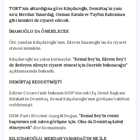
TGRT’nin aktardığına göre Kılıçdaroğlu, Demirtaş’ın yanı
sıra; Merdan Yanardağ, Osman Kavala ve Tayfun Kahraman
gibi isimleri de ziyaret edecek.
İMAMOĞLU DA ÖNERİLECEK
Öte yandan Kılıçdaroğlu’nun, Ekrem İmamoğlu’nu da ziyaret
etmesi mümkün.
Kılıçdaroğlu’na yakın kurmaylar,
“Kemal Bey’in, Ekrem Bey’i
de ilerleyen süreçte ziyaret etmesi için öneride bulunacağız”
açıklamasında bulundu.
DEMİRTAŞ REDDETMİŞTİ
Edirne Cezaevi’nde bulunan HDP’nin eski Eş Genel Başkanı
Selahattin Demirtaş, Kemal Kılıçdaroğlu’nun görüşme talebini
reddetmişti.
DEM Parti Sözcüsü Ayşegül Doğan,
“Kemal Bey’in resmi
başvurusu yok zaten görüşme için. Olsa da Demirtaş kabul
etmeyecek”
diye konuşmuştu.
KILIÇDAROĞLU, MERDAN YANARDAĞ’IN NE İLE