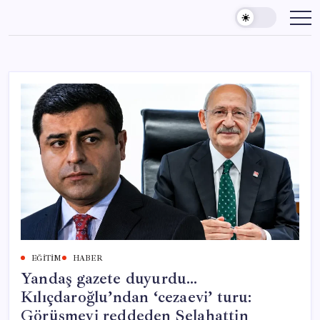
Skip
to
content
EĞITIM
HABER
Yandaş gazete duyurdu…
Kılıçdaroğlu’ndan ‘cezaevi’ turu:
Görüşmeyi reddeden Selahattin