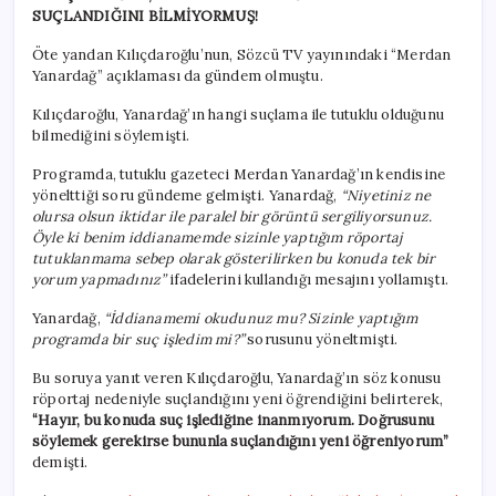
SUÇLANDIĞINI BİLMİYORMUŞ!
Öte yandan Kılıçdaroğlu’nun, Sözcü TV yayınındaki “Merdan
Yanardağ” açıklaması da gündem olmuştu.
Kılıçdaroğlu, Yanardağ’ın hangi suçlama ile tutuklu olduğunu
bilmediğini söylemişti.
Programda, tutuklu gazeteci Merdan Yanardağ’ın kendisine
yönelttiği soru gündeme gelmişti. Yanardağ,
“Niyetiniz ne
olursa olsun iktidar ile paralel bir görüntü sergiliyorsunuz.
Öyle ki benim iddianamemde sizinle yaptığım röportaj
tutuklanmama sebep olarak gösterilirken bu konuda tek bir
yorum yapmadınız”
ifadelerini kullandığı mesajını yollamıştı.
Yanardağ,
“İddianamemi okudunuz mu? Sizinle yaptığım
programda bir suç işledim mi?”
sorusunu yöneltmişti.
Bu soruya yanıt veren Kılıçdaroğlu, Yanardağ’ın söz konusu
röportaj nedeniyle suçlandığını yeni öğrendiğini belirterek,
“Hayır, bu konuda suç işlediğine inanmıyorum. Doğrusunu
söylemek gerekirse bununla suçlandığını yeni öğreniyorum”
demişti.