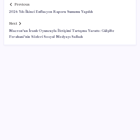
Previous
2026 Yılı İkinci Enflasyon Raporu Sunumu Yapıldı
Next
Macron’un İranlı Oyuncuyla İletişimi Tartışma Yarattı: Gülşifte
Ferahani’nin Sözleri Sosyal Medyayı Salladı
SON YAZILAR
ABD, İran bağlantılı kripto para borsasına yaptırım
uyguladı
Tarihi borsa çöküşü: ‘Kaybedenler Kulübü’ siyasi parti