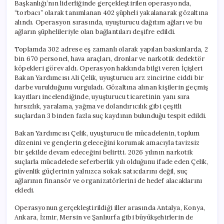
Başkanlığı’nın liderliğinde gerçekleştirilen operasyonda,
“torbacı” olarak tanımlanan 402 şüpheli yakalanarak gözaltına
alındı. Operasyon sırasında, uyuşturucu dağıtım ağları ve bu
ağların şüphelileriyle olan bağlantıları deşifre edildi.
Toplamda 302 adrese eş zamanlı olarak yapılan baskınlarda, 2
bin 670 personel, hava araçları, dronlar ve narkotik dedektör
köpekleri görev aldı. Operasyon hakkında bilgi veren İçişleri
Bakan Yardımcısı Ali Çelik, uyuşturucu arz zincirine ciddi bir
darbe vurulduğunu vurguladı. Gözaltına alınan kişilerin geçmiş
kayıtları incelendiğinde, uyuşturucu ticaretinin yanı sıra
hırsızlık, yaralama, yağma ve dolandırıcılık gibi çeşitli
suçlardan 3 binden fazla suç kaydının bulunduğu tespit edildi.
Bakan Yardımcısı Çelik, uyuşturucu ile mücadelenin, toplum
düzenini ve gençlerin geleceğini korumak amacıyla tavizsiz
bir şekilde devam edeceğini belirtti. 2026 yılının narkotik
suçlarla mücadelede seferberlik yılı olduğunu ifade eden Çelik,
güvenlik güçlerinin yalnızca sokak satıcılarını değil, suç
ağlarının finansör ve organizatörlerini de hedef alacaklarını
ekledi.
Operasyonun gerçekleştirildiği iller arasında Antalya, Konya,
Ankara, İzmir, Mersin ve Şanlıurfa gibi büyükşehirlerin de