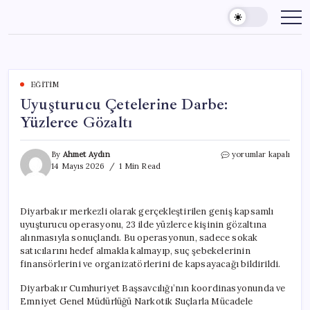
Skip
to
content
EĞITIM
Uyuşturucu Çetelerine Darbe:
Yüzlerce Gözaltı
Uyuşturucu
By
Ahmet Aydın
yorumlar kapalı
Çetelerine
14 Mayıs 2026
1 Min Read
Darbe:
Yüzlerce
Gözaltı
Diyarbakır merkezli olarak gerçekleştirilen geniş kapsamlı
için
uyuşturucu operasyonu, 23 ilde yüzlerce kişinin gözaltına
alınmasıyla sonuçlandı. Bu operasyonun, sadece sokak
satıcılarını hedef almakla kalmayıp, suç şebekelerinin
finansörlerini ve organizatörlerini de kapsayacağı bildirildi.
Diyarbakır Cumhuriyet Başsavcılığı’nın koordinasyonunda ve
Emniyet Genel Müdürlüğü Narkotik Suçlarla Mücadele