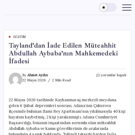
Skip
to
content
EĞITIM
Tayland’dan İade Edilen Müteahhit
Abdullah Aybaba’nın Mahkemedeki
İfadesi
Tayland’dan
By
Ahmet Aydın
yorumlar kapalı
İade
22 Mayıs 2026
2 Min Read
Edilen
Müteahhit
Abdullah
22 Mayıs 2026 tarihinde Kayhanmaraş merkezli meydana
Aybaba’nın
gelen 6 Şubat depremleri sonrası, Adana’nın Çukurova
Mahkemedeki
İfadesi
ilçesinde bulunan Sami Bey Apartmanı’nın yıkılmasıyla 40 kişi
için
hayatını kaybetmiş, 2 kişi yaralanmıştı. Adana Cumhuriyet
Başsavcılığı, binanın inşaatından sorumlu olan müteahhit
Abdullah Aybaba ve kamu görevlilerinin de aralarında
bulunduğu 4 sanık hakkında, “bilinçli taksirle birden fazla