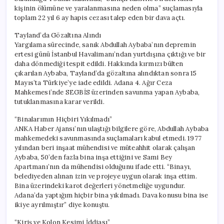
kişinin ölümüne ve yaralanmasına neden olma” suçlamasıyla
toplam 22 yıl 6 ay hapis cezası talep eden bir dava açtı.
Tayland’da Gözaltına Alındı
Yargılama sürecinde, sanık Abdullah Aybaba’nın depremin
ertesi günü İstanbul Havalimanı’ndan yurtdışına çıktığı ve bir
daha dönmediği tespit edildi. Hakkında kırmızı bülten
çıkarılan Aybaba, Tayland’da gözaltına alındıktan sonra 15
Mayıs’ta Türkiye’ye iade edildi. Adana 4. Ağır Ceza
Mahkemesi’nde SEGBİS üzerinden savunma yapan Aybaba,
tutuklanmasına karar verildi.
“Binalarımın Hiçbiri Yıkılmadı”
ANKA Haber Ajansı’nın ulaştığı bilgilere göre, Abdullah Aybaba
mahkemedeki savunmasında suçlamaları kabul etmedi. 1977
yılından beri inşaat mühendisi ve müteahhit olarak çalışan
Aybaba, 50’den fazla bina inşa ettiğini ve Sami Bey
Apartmanı’nın da mühendisi olduğunu ifade etti. “Binayı,
belediyeden alınan izin ve projeye uygun olarak inşa ettim.
Bina üzerindeki karot değerleri yönetmeliğe uygundur.
Adana’da yaptığım hiçbir bina yıkılmadı. Dava konusu bina ise
ikiye ayrılmıştır” diye konuştu.
“Kiriş ve Kolon Kesimi İddiası”