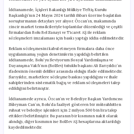
İddianamede, İçişleri Bakanlığı Mülkiye Teftiş Kurulu
Başkanlığı’nın 24 Mayıs 2024 tarihli ihbarı üzerine başlatılan
soruşturmanın detayları yer alıyor. Özcan’ın, makamında
zincir market temsilcileriyle toplantılar düzenlediği ve çeşitli
firmalardan Bolu Bel Sanayi ve Ticaret AŞ ile reklam
sözleşmeleri imzalaması için baskı yaptığı iddia edilmektedir.
Reklam sözleşmesini kabul etmeyen firmalara daha önce
uygulanmamış yoğun denetimlerin yapıldığı belirtilen
iddianamede, Bolu’yu Seviyorum Sosyal Yardımlaşma ve
Dayanışma Vakfı’nın (BolSev) tutuklu başkanı Ali Sarıyıldız’ın
ifadesinin önemli deliller arasında olduğu ifade edilmektedir.
Sarıyıldız, marketlere sözleşme baskısı yapıldığını ve ihale
sahiplerinden sistematik bağış ve reklam sözleşmeleri talep
edildiğini belirtmiştir.
İddianamede ayrıca, Özcan’ın ve Belediye Başkan Yardımcısı
Süleyman Can’ın, Bolu’da faaliyet gösteren bir müteahhitten
ruhsat ve belediye işlemleri için 2 milyon 500 bin lira talep
ettikleri belirtilmiştir. Bu paranın bir kısmının nakit olarak
alındığı, diğer kısmının ise BolSev AŞ hesaplarına aktarıldığı
kaydedilmektedir.