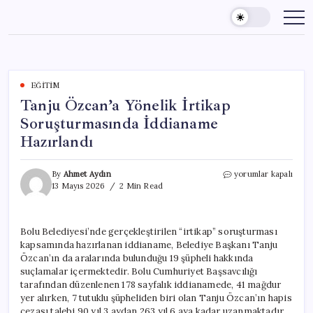
Skip
to
content
EĞITIM
Tanju Özcan’a Yönelik İrtikap
Soruşturmasında İddianame
Hazırlandı
Tanju
By
Ahmet Aydın
yorumlar kapalı
Özcan’a
13 Mayıs 2026
2 Min Read
Yönelik
İrtikap
Soruşturmasında
Bolu Belediyesi’nde gerçekleştirilen “irtikap” soruşturması
İddianame
kapsamında hazırlanan iddianame, Belediye Başkanı Tanju
Hazırlandı
için
Özcan’ın da aralarında bulunduğu 19 şüpheli hakkında
suçlamalar içermektedir. Bolu Cumhuriyet Başsavcılığı
tarafından düzenlenen 178 sayfalık iddianamede, 41 mağdur
yer alırken, 7 tutuklu şüpheliden biri olan Tanju Özcan’ın hapis
cezası talebi 90 yıl 3 aydan 263 yıl 6 aya kadar uzanmaktadır.