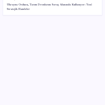
Ukrayna Ordusu, Tarım Dronlarını Savaş Alanında Kullanıyor: Yeni
Stratejik Hamleler
SON YAZILAR
Artık çalışan primi tazminata yansıyacak
Pezeşkiyan: Teslim olmaya zorlanırsak savaşırız,
boyun eğmeyiz
ABD, İran-Umman anlaşması sonrası ablukayı
kaldıracak
ABD, İran bağlantılı kripto para borsasına yaptırım