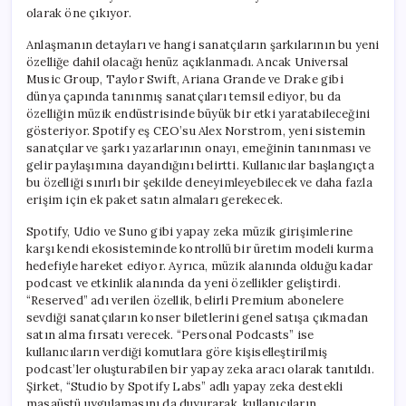
olarak öne çıkıyor.
Anlaşmanın detayları ve hangi sanatçıların şarkılarının bu yeni
özelliğe dahil olacağı henüz açıklanmadı. Ancak Universal
Music Group, Taylor Swift, Ariana Grande ve Drake gibi
dünya çapında tanınmış sanatçıları temsil ediyor, bu da
özelliğin müzik endüstrisinde büyük bir etki yaratabileceğini
gösteriyor. Spotify eş CEO’su Alex Norstrom, yeni sistemin
sanatçılar ve şarkı yazarlarının onayı, emeğinin tanınması ve
gelir paylaşımına dayandığını belirtti. Kullanıcılar başlangıçta
bu özelliği sınırlı bir şekilde deneyimleyebilecek ve daha fazla
erişim için ek paket satın almaları gerekecek.
Spotify, Udio ve Suno gibi yapay zeka müzik girişimlerine
karşı kendi ekosisteminde kontrollü bir üretim modeli kurma
hedefiyle hareket ediyor. Ayrıca, müzik alanında olduğu kadar
podcast ve etkinlik alanında da yeni özellikler geliştirdi.
“Reserved” adı verilen özellik, belirli Premium abonelere
sevdiği sanatçıların konser biletlerini genel satışa çıkmadan
satın alma fırsatı verecek. “Personal Podcasts” ise
kullanıcıların verdiği komutlara göre kişiselleştirilmiş
podcast’ler oluşturabilen bir yapay zeka aracı olarak tanıtıldı.
Şirket, “Studio by Spotify Labs” adlı yapay zeka destekli
masaüstü uygulamasını da duyurarak, kullanıcıların