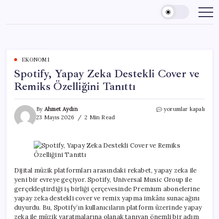
Skip
to
content
EKONOMI
Spotify, Yapay Zeka Destekli Cover ve
Remiks Özelliğini Tanıttı
Spotify,
By
Ahmet Aydın
yorumlar kapalı
Yapay
23 Mayıs 2026
2 Min Read
Zeka
Destekli
Cover
ve
Remiks
Özelliğini
Dijital müzik platformları arasındaki rekabet, yapay zeka ile
Tanıttı
yeni bir evreye geçiyor. Spotify, Universal Music Group ile
için
gerçekleştirdiği iş birliği çerçevesinde Premium abonelerine
yapay zeka destekli cover ve remix yapma imkânı sunacağını
duyurdu. Bu, Spotify’ın kullanıcıların platform üzerinde yapay
zeka ile müzik yaratmalarına olanak tanıyan önemli bir adım