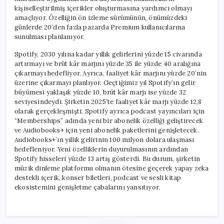
kişiselleştirilmiş içerikler oluşturmasına yardımcı olmayı
amaçlıyor. Özelliğin ön izleme sürümünün, önümüzdeki
günlerde 20’den fazla pazarda Premium kullanıcılarına
sunulması planlanıyor.
Spotify, 2030 yılına kadar yıllık gelirlerini yüzde 15 civarında
artırmayı ve brüt kâr marjını yüzde 35 ile yüzde 40 aralığına
çıkarmayı hedefliyor. Ayrıca, faaliyet kâr marjını yüzde 20’nin
üzerine çıkarmayı planlıyor. Geçtiğimiz yıl Spotify’ın gelir
büyümesi yaklaşık yüzde 10, brüt kâr marjı ise yüzde 32
seviyesindeydi. Şirketin 2025’te faaliyet kâr marjı yüzde 12,8
olarak gerçekleşmişti. Spotify ayrıca podcast yayıncıları için
“Memberships” adında yeni bir abonelik özelliği geliştirecek
ve Audiobooks+ için yeni abonelik paketlerini genişletecek.
Audiobooks+’ın yıllık gelirinin 100 milyon dolara ulaşması
hedefleniyor. Yeni özelliklerin duyurulmasının ardından
Spotify hisseleri yüzde 13 artış gösterdi. Bu durum, şirketin
müzik dinleme platformu olmanın ötesine geçerek yapay zeka
destekli içerik, konser biletleri, podcast ve sesli kitap
ekosistemini genişletme çabalarını yansıtıyor.