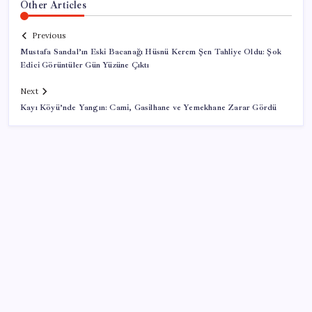
Other Articles
Previous
Mustafa Sandal’ın Eski Bacanağı Hüsnü Kerem Şen Tahliye Oldu: Şok
Edici Görüntüler Gün Yüzüne Çıktı
Next
Kayı Köyü’nde Yangın: Cami, Gasilhane ve Yemekhane Zarar Gördü
SON YAZILAR
Artık çalışan primi tazminata yansıyacak