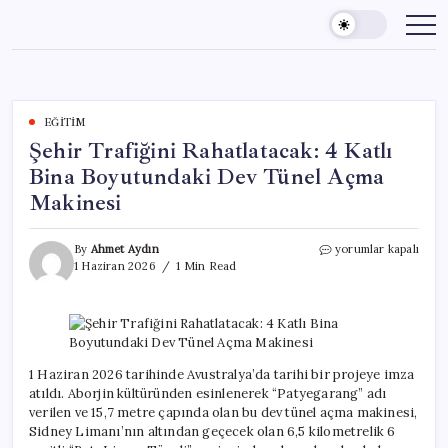
Skip
to
content
EĞITIM
Şehir Trafiğini Rahatlatacak: 4 Katlı
Bina Boyutundaki Dev Tünel Açma
Makinesi
Şehir
By
Ahmet Aydın
yorumlar kapalı
Trafiğini
1 Haziran 2026
1 Min Read
Rahatlatacak:
4
Katlı
Bina
Boyutundaki
Dev
1 Haziran 2026 tarihinde Avustralya’da tarihi bir projeye imza
Tünel
atıldı. Aborjin kültüründen esinlenerek “Patyegarang” adı
Açma
verilen ve 15,7 metre çapında olan bu dev tünel açma makinesi,
Makinesi
Sidney Limanı’nın altından geçecek olan 6,5 kilometrelik 6
için