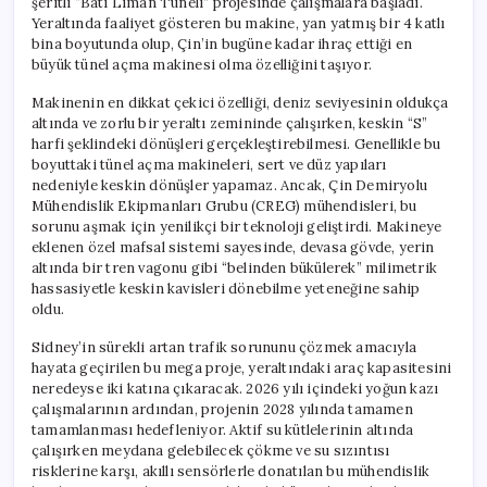
şeritli “Batı Liman Tüneli” projesinde çalışmalara başladı.
Yeraltında faaliyet gösteren bu makine, yan yatmış bir 4 katlı
bina boyutunda olup, Çin’in bugüne kadar ihraç ettiği en
büyük tünel açma makinesi olma özelliğini taşıyor.
Makinenin en dikkat çekici özelliği, deniz seviyesinin oldukça
altında ve zorlu bir yeraltı zemininde çalışırken, keskin “S”
harfi şeklindeki dönüşleri gerçekleştirebilmesi. Genellikle bu
boyuttaki tünel açma makineleri, sert ve düz yapıları
nedeniyle keskin dönüşler yapamaz. Ancak, Çin Demiryolu
Mühendislik Ekipmanları Grubu (CREG) mühendisleri, bu
sorunu aşmak için yenilikçi bir teknoloji geliştirdi. Makineye
eklenen özel mafsal sistemi sayesinde, devasa gövde, yerin
altında bir tren vagonu gibi “belinden bükülerek” milimetrik
hassasiyetle keskin kavisleri dönebilme yeteneğine sahip
oldu.
Sidney’in sürekli artan trafik sorununu çözmek amacıyla
hayata geçirilen bu mega proje, yeraltındaki araç kapasitesini
neredeyse iki katına çıkaracak. 2026 yılı içindeki yoğun kazı
çalışmalarının ardından, projenin 2028 yılında tamamen
tamamlanması hedefleniyor. Aktif su kütlelerinin altında
çalışırken meydana gelebilecek çökme ve su sızıntısı
risklerine karşı, akıllı sensörlerle donatılan bu mühendislik