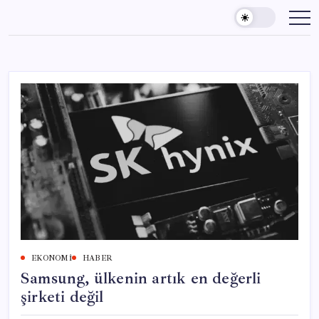
Skip
to
content
EKONOMI
HABER
Samsung, ülkenin artık en değerli
şirketi değil