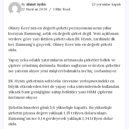
Samsung,
By
Ahmet Aydın
yorumlar kapalı
ülkenin
22 Haziran 2026
1 Min Read
artık
en
değerli
Güney Kore’nin en değerli şirketi pozisyonunu uzun yıllar
şirketi
koruyan Samsung, artık en değerli şirket değil. Yeni açıklanan
değil
için
verilere göre yarı iletken şirketi olan SK Hynix, tarihinde ilk
kez Samsung’u geçerek, Güney Kore’nin en değerli şirketi
oldu.
Yapay zeka odaklı yatırımların artmasıyla şirketler bellek ve
çiplere yönelmiş durumda. Bunları sağlayan ve üreten şirketler
ise yatırım alıyor yeni müşteri bulmakta ise hiç zorlanmıyor.
SK Hynix şirketinin sektörün zirvesine yerleşmesindeki en
büyük etkenlerden biri de yapay zeka sistemlerinde kullanılan
yüksek bant genişliğine sahip bellekler yani HBM çiplerini
üretmesi oluyor.
Şirketin hisseleri günü 5,6 yükselişle kapattı. Bu yükselişle
şirketin piyasa değeri yaklaşık 1,35 trilyon dolara ulaştı.
Samsung’un ise 0,14 gerileyerek yaklaşık 1,34 trilyon dolar
oldu.