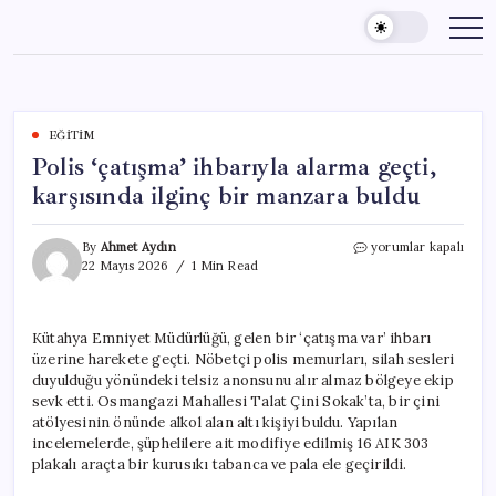
Skip
to
content
EĞITIM
Polis ‘çatışma’ ihbarıyla alarma geçti,
karşısında ilginç bir manzara buldu
Polis
By
Ahmet Aydın
yorumlar kapalı
‘çatışma’
22 Mayıs 2026
1 Min Read
ihbarıyla
alarma
geçti,
Kütahya Emniyet Müdürlüğü, gelen bir ‘çatışma var’ ihbarı
karşısında
üzerine harekete geçti. Nöbetçi polis memurları, silah sesleri
ilginç
bir
duyulduğu yönündeki telsiz anonsunu alır almaz bölgeye ekip
manzara
sevk etti. Osmangazi Mahallesi Talat Çini Sokak’ta, bir çini
buldu
atölyesinin önünde alkol alan altı kişiyi buldu. Yapılan
için
incelemelerde, şüphelilere ait modifiye edilmiş 16 AIK 303
plakalı araçta bir kurusıkı tabanca ve pala ele geçirildi.