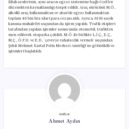
Silah seslerinin, aynı aracın egzoz sistemine bağlı özel bir
düzenekten kaynaklandığı tespit edildi. Araç sürücüsü M.Ö.,
alkollü araç kullanmaktan ve abartılı egzoz kullanmaktan
toplam 46 bin lira idari para cezası aldı. Ayrıca, 6136 sayılı
kanuna muhalefet suçundan da işlem yapıldı. Trafik ekipleri
tarafından yapılan işlemler sonucunda otomobil, trafikten
men edilerek otoparka çekildi. M.Ö. ile birlikte L.İ.Ç., E.Ç.,
M.Ç., Ö.F.U. ve E.D., ‘çevreye rahatsızlık vermek’ suçundan
Şehit Mehmet Kartal Polis Merkezi Amirliği’ne götürüldü ve
işlemleri başlatıldı.
Author
Ahmet Aydın