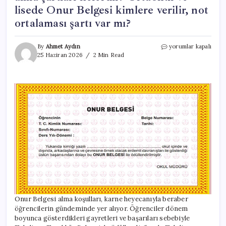
lisede Onur Belgesi kimlere verilir, not
ortalaması şartı var mı?
ONUR
By
Ahmet Aydın
yorumlar kapalı
BELGESİ
25 Haziran 2026
2 Min Read
ALMA
KRİTERLERİ
2026
||
Onur
Belgesi
alma
şartları
nelerdir?
Ortaokul
ve
lisede
Onur
Belgesi
kimlere
verilir,
Onur Belgesi alma koşulları, karne heyecanıyla beraber
not
öğrencilerin gündeminde yer alıyor. Öğrenciler dönem
ortalaması
boyunca gösterdikleri gayretleri ve başarıları sebebiyle
şartı