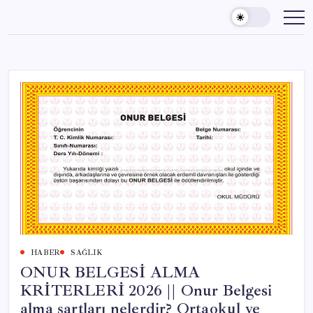
Skip
to
content
HABER
SAĞLIK
ONUR BELGESİ ALMA
KRİTERLERİ 2026 || Onur Belgesi
alma şartları nelerdir? Ortaokul ve