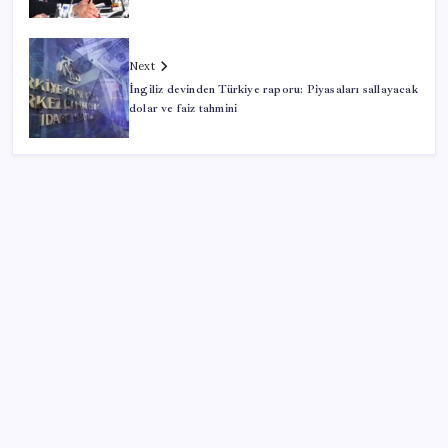
Next
İngiliz devinden Türkiye raporu: Piyasaları sallayacak
dolar ve faiz tahmini
SON YAZILAR
Tarihi borsa çöküşü: ‘Kaybedenler Kulübü’ siyasi parti
kuruyor!
Ömer Günel’in avukatlarından suç duyurusu: