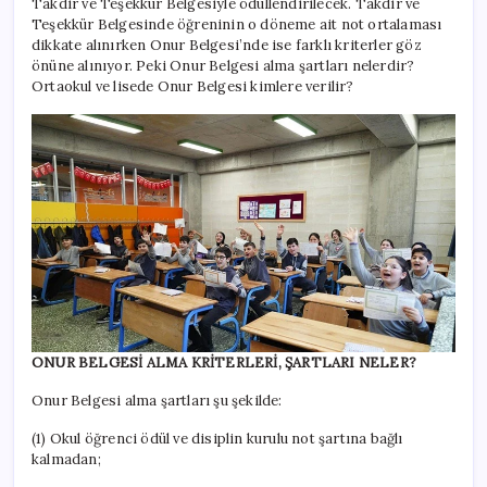
var
Takdir ve Teşekkür Belgesiyle ödüllendirilecek. Takdir ve
mı?
Teşekkür Belgesinde öğreninin o döneme ait not ortalaması
için
dikkate alınırken Onur Belgesi’nde ise farklı kriterler göz
önüne alınıyor. Peki Onur Belgesi alma şartları nelerdir?
Ortaokul ve lisede Onur Belgesi kimlere verilir?
ONUR BELGESİ ALMA KRİTERLERİ, ŞARTLARI NELER?
Onur Belgesi alma şartları şu şekilde:
(1) Okul öğrenci ödül ve disiplin kurulu not şartına bağlı
kalmadan;