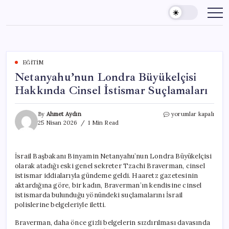
Skip
to
content
EĞITIM
Netanyahu’nun Londra Büyükelçisi
Hakkında Cinsel İstismar Suçlamaları
Netanyahu’nun
By
Ahmet Aydın
yorumlar kapalı
Londra
25 Nisan 2026
1 Min Read
Büyükelçisi
Hakkında
Cinsel
İsrail Başbakanı Binyamin Netanyahu’nun Londra Büyükelçisi
İstismar
olarak atadığı eski genel sekreter Tzachi Braverman, cinsel
Suçlamaları
için
istismar iddialarıyla gündeme geldi. Haaretz gazetesinin
aktardığına göre, bir kadın, Braverman’ın kendisine cinsel
istismarda bulunduğu yönündeki suçlamalarını İsrail
polislerine belgeleriyle iletti.
Braverman, daha önce gizli belgelerin sızdırılması davasında