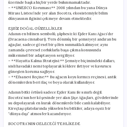
üzerinde başka hiçbir yerde bulunmamaktadır.
– **UNESCO Koruması:** 2008 yılından bu yana Dünya
Mirası Listesi’nde yer alan Socotra, ekosistemiyle bilim
dünyasının ilgisini çekmeye devam etmektedir.
EŞSİZ DOĞAL GÜZELLİKLER
Adanın en bilinen sembolü, şüphesiz ki Ejder Kanı Ağacı’dır
(Dracaena cinnabari). Ters dönmüş bir şemsiyeyi andıran bu
ağaçlar, sadece görsel bir şölen sunmakla kalmıyor; aynı
zamanda çevresel zorluklarla başa çıkma konusunda
mükemmel bir adaptasyon sergiliyor.
– **Hayatta Kalma Stratejisi:** Şemsiye biçimindeki dalları,
sisli havadaki nemi toplayarak köklere iletiyor ve kavurucu
güneşten koruma sağlıyor.
– **Efsanevi Reçine:** Bu ağacın koyu kırmızı reçinesi, antik
dönemlerden beri ilaç ve boya olarak kullanılıyor.
Adanın bitki örtüsü sadece Ejder Kanı ile sınırlı değil.
Socotra’nın her köşesinde yer alan Şişe Ağaçları, gövdelerinde
su depolayarak en kurak dönemlerde bile canlı kalabiliyor.
Kireçtaşı platolarında yükselen bu bitkiler, adaya eşsiz bir
“dünya dışı” atmosfer kazandırıyor.
SOCOTRA’NIN GELECEĞİ TEHLİKEDE