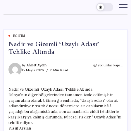
Skip
to
content
EĞITIM
Nadir ve Gizemli ‘Uzaylı Adası’
Tehlike Altında
Nadir
By
Ahmet Aydın
yorumlar kapalı
ve
15 Mayıs 2026
2 Min Read
Gizemli
‘Uzaylı
Adası’
Nadir ve Gizemli ‘Uzaylı Adası’ Tehlike Altında
Tehlike
Dünya’nın diğer bölgelerinden tamamen izole edilmiş bir
Altında
için
yaşam alanı olarak bilinen gizemli ada, “Uzaylı Adası” olarak
adlandırılıyor. Tarih öncesi dönemlere ait canlıların hâlâ
yaşadığı bu olağanüstü ada, son zamanlarda ciddi tehditlerle
karşı karşıya kalmış durumda. Küresel riskler, “Uzaylı Adası”nı
tehdit ediyor.
Yusuf Arslan