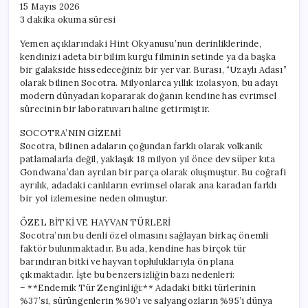
15 Mayıs 2026
3 dakika okuma süresi
Yemen açıklarındaki Hint Okyanusu’nun derinliklerinde,
kendinizi adeta bir bilim kurgu filminin setinde ya da başka
bir galakside hissedeceğiniz bir yer var. Burası, “Uzaylı Adası”
olarak bilinen Socotra. Milyonlarca yıllık izolasyon, bu adayı
modern dünyadan kopararak doğanın kendine has evrimsel
sürecinin bir laboratuvarı haline getirmiştir.
SOCOTRA’NIN GİZEMİ
Socotra, bilinen adaların çoğundan farklı olarak volkanik
patlamalarla değil, yaklaşık 18 milyon yıl önce dev süper kıta
Gondwana’dan ayrılan bir parça olarak oluşmuştur. Bu coğrafi
ayrılık, adadaki canlıların evrimsel olarak ana karadan farklı
bir yol izlemesine neden olmuştur.
ÖZEL BİTKİ VE HAYVAN TÜRLERİ
Socotra’nın bu denli özel olmasını sağlayan birkaç önemli
faktör bulunmaktadır. Bu ada, kendine has birçok tür
barındıran bitki ve hayvan topluluklarıyla ön plana
çıkmaktadır. İşte bu benzersizliğin bazı nedenleri:
– **Endemik Tür Zenginliği:** Adadaki bitki türlerinin
%37’si, sürüngenlerin %90’ı ve salyangozların %95’i dünya