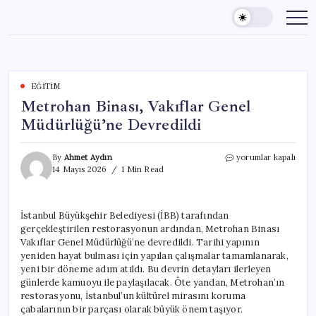
Skip
to
content
EĞITIM
Metrohan Binası, Vakıflar Genel
Müdürlüğü’ne Devredildi
Metrohan
By
Ahmet Aydın
yorumlar kapalı
Binası,
14 Mayıs 2026
1 Min Read
Vakıflar
Genel
Müdürlüğü’ne
İstanbul Büyükşehir Belediyesi (İBB) tarafından
Devredildi
gerçekleştirilen restorasyonun ardından, Metrohan Binası
için
Vakıflar Genel Müdürlüğü’ne devredildi. Tarihi yapının
yeniden hayat bulması için yapılan çalışmalar tamamlanarak,
yeni bir döneme adım atıldı. Bu devrin detayları ilerleyen
günlerde kamuoyu ile paylaşılacak. Öte yandan, Metrohan’ın
restorasyonu, İstanbul’un kültürel mirasını koruma
çabalarının bir parçası olarak büyük önem taşıyor.