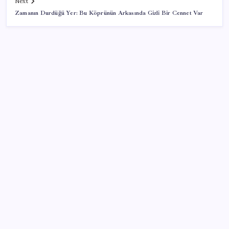
Next
Zamanın Durdüğü Yer: Bu Köprünün Arkasında Gizli Bir Cennet Var
SON YAZILAR
İBB Davası’nda yeni gelişme: Tahliye kararı çıkmadı!
Bakan Şimşek’ten “Milletimizle Çeyrek Asır, Türkiye
Geleceğe Hazır” paylaşımı
Her şeye rağmen kesintisiz büyüme
Xbox Game Pass Ağustos 2026 Oyun Listesi
Spotify’ın ücret ödeyen abone sayısı 300 milyonu