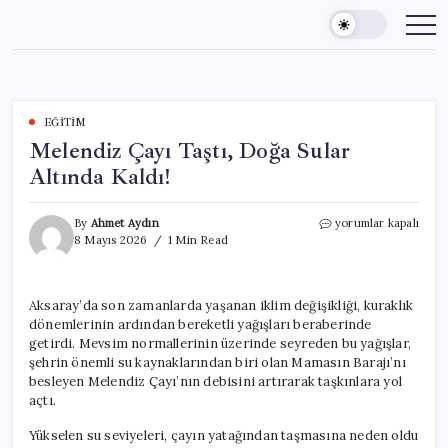
Skip
to
content
EĞITIM
Melendiz Çayı Taştı, Doğa Sular
Altında Kaldı!
Melendiz
By
Ahmet Aydın
yorumlar kapalı
Çayı
8 Mayıs 2026
1 Min Read
Taştı,
Doğa
Sular
Aksaray’da son zamanlarda yaşanan iklim değişikliği, kuraklık
Altında
dönemlerinin ardından bereketli yağışları beraberinde
Kaldı!
için
getirdi. Mevsim normallerinin üzerinde seyreden bu yağışlar,
şehrin önemli su kaynaklarından biri olan Mamasın Barajı’nı
besleyen Melendiz Çayı’nın debisini artırarak taşkınlara yol
açtı.
Yükselen su seviyeleri, çayın yatağından taşmasına neden oldu