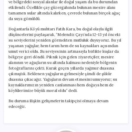
ve bölgedeki sosyal alanlar ile doğal yaşam da bu durumdan
etkilendi. Özellikle çay güzergahında bulunan mesire alanı
tamamen sular altında kalırken, çevrede bulunan birçok ağaç
da suya gömüldü.
Doğantarla Köyü muhtarı Fatih Kara, bu doğal olayla ilgili
düşüncelerini paylaşarak, “Melendiz Çayı’nda 12-13 yıl önceki
su seviyelerini yeniden görmekten mutluluk duyuyoruz. Bu yıl
yaşanan yağışlar, hem tarım hem de su kaynakları açısından
umut verici oldu. Su seviyesinin artmasıyla birlikte kuşlar da
bölgeye geri döndü. Piknik için gelen ziyaretçiler, mesire
alanının ve ağaçların su altında kalması nedeniyle bölgenin
fotoğraflarını çekti. Kurak geçen yıllarda yağmur duasına
çıkmıştık. Beklenen yağışların gelmesiyle şimdi de şükür
duasına çıkacağız. Yağışların devam etmesini umuyoruz; su
kaynaklarımızın yeniden canlanması hem doğaya hem de
köylülerimize büyük moral oldu” dedi.
Bu duruma ilişkin gelişmelerin takipçisi olmaya devam
edeceğiz.