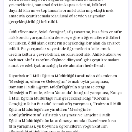
yeteneklerini, sanatsal üretim kapasitelerini, kültürel
duyarlılıklarını ve toplumsal sorumluluklarını pekiştirmek
amacıyla çeşitli temalarda ulusal düzeyde yarışmalar
gerçekleştirildiği belirtildi.
Ödül töreninde, öykü, fotoğraf, afiş tasarımı, kısa film ve sıfır
atık konulu yarışmalarda dereceye giren öğrencilere ödülleri
verilirken, ödül alan eserlerin sergilendiği bir alan da ziyaret
edildi. Bu yarışmalar sayesinde öğrencilerin “aile, emek,
üretim kültürü, çevre bilinci, sürdürülebilirlik, Ahilik kültürü ve
Mehmet Akif Ersoy’un düşünce dünyası” gibi çeşitli temaları
sanat ve edebiyat aracılığıyla ele almaları hedeflendi.
Diyarbakır İl Milli Eğitim Müdürlüğü tarafından düzenlenen
“Mesleğim, Ailem ve Geleceğim” temalı öykü yarışması,
Samsun İl Milli Eğitim Müdürlüğü’nün organize ettiği
“Mesleğim Elimde, Ailem Yanımda” fotoğraf yarışması, Konya
İl Milli Eğitim Müdürlüğü’nün gerçekleştirdiği “Korkma,
Gençliğin Ruhu Burada” temalı afiş yarışması, Trabzon İl Milli
Eğitim Müdürlüğü’nce yürütülen “Mesleğimle
Dönüştürüyorum” sıfır atık yarışması ve Kırşehir İl Milli
Eğitim Müdürlüğü’nün koordinasyonunda düzenlenen kısa
film yarışması, yıl boyunca öğrencilerin yoğun katılım
gösterdiği etkinlikler arasında yer aldı.