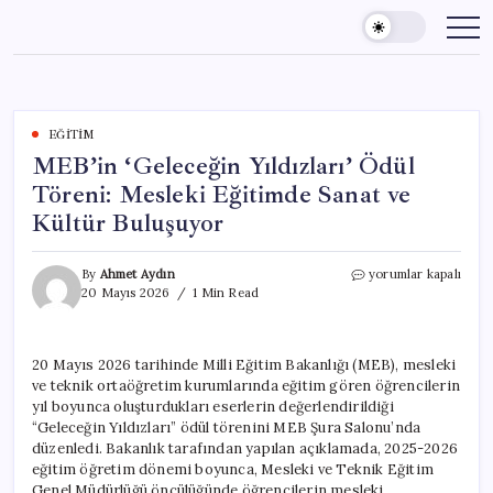
Skip
to
content
EĞITIM
MEB’in ‘Geleceğin Yıldızları’ Ödül
Töreni: Mesleki Eğitimde Sanat ve
Kültür Buluşuyor
MEB’in
By
Ahmet Aydın
yorumlar kapalı
‘Geleceğin
20 Mayıs 2026
1 Min Read
Yıldızları’
Ödül
Töreni:
20 Mayıs 2026 tarihinde Milli Eğitim Bakanlığı (MEB), mesleki
Mesleki
ve teknik ortaöğretim kurumlarında eğitim gören öğrencilerin
Eğitimde
Sanat
yıl boyunca oluşturdukları eserlerin değerlendirildiği
ve
“Geleceğin Yıldızları” ödül törenini MEB Şura Salonu’nda
Kültür
düzenledi. Bakanlık tarafından yapılan açıklamada, 2025-2026
Buluşuyor
eğitim öğretim dönemi boyunca, Mesleki ve Teknik Eğitim
için
Genel Müdürlüğü öncülüğünde öğrencilerin mesleki