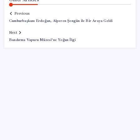
Previous
Cumhurbaşkanı Erdoğan, Alperen Şengün ile Bir Araya Geldi
Next
Bandırma Vapuru Müzesi’ne Yoğun İlgi
SON YAZILAR
İBB Davası’nda yeni gelişme: Tahliye kararı çıkmadı!
Bakan Şimşek’ten “Milletimizle Çeyrek Asır, Türkiye
Geleceğe Hazır” paylaşımı