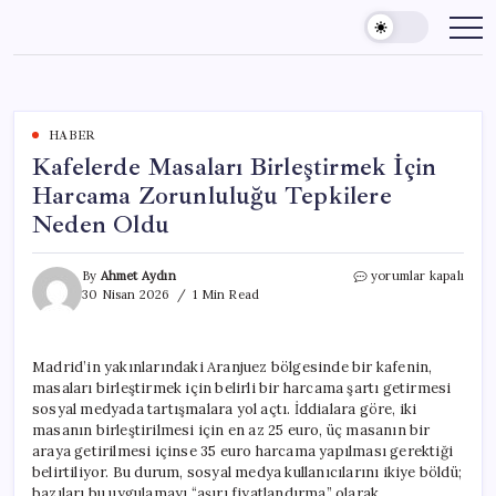
Skip
to
content
HABER
Kafelerde Masaları Birleştirmek İçin
Harcama Zorunluluğu Tepkilere
Neden Oldu
Kafelerde
By
Ahmet Aydın
yorumlar kapalı
Masaları
30 Nisan 2026
1 Min Read
Birleştirmek
İçin
Harcama
Madrid’in yakınlarındaki Aranjuez bölgesinde bir kafenin,
Zorunluluğu
masaları birleştirmek için belirli bir harcama şartı getirmesi
Tepkilere
Neden
sosyal medyada tartışmalara yol açtı. İddialara göre, iki
Oldu
masanın birleştirilmesi için en az 25 euro, üç masanın bir
için
araya getirilmesi içinse 35 euro harcama yapılması gerektiği
belirtiliyor. Bu durum, sosyal medya kullanıcılarını ikiye böldü;
bazıları bu uygulamayı “aşırı fiyatlandırma” olarak