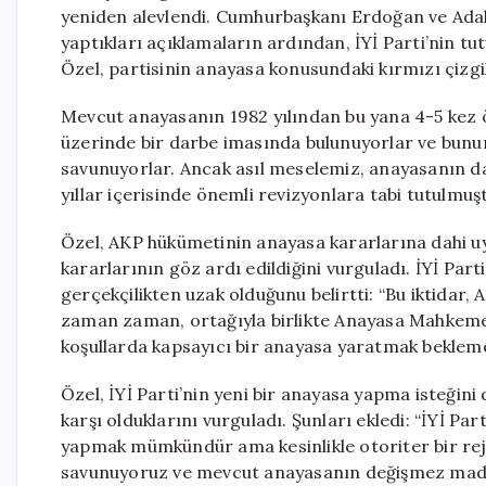
yeniden alevlendi. Cumhurbaşkanı Erdoğan ve Adale
yaptıkları açıklamaların ardından, İYİ Parti’nin t
Özel, partisinin anayasa konusundaki kırmızı çizg
Mevcut anayasanın 1982 yılından bu yana 4-5 kez ön
üzerinde bir darbe imasında bulunuyorlar ve bunun 
savunuyorlar. Ancak asıl meselemiz, anayasanın d
yıllar içerisinde önemli revizyonlara tabi tutulmuş
Özel, AKP hükümetinin anayasa kararlarına dahi 
kararlarının göz ardı edildiğini vurguladı. İYİ Par
gerçekçilikten uzak olduğunu belirtti: “Bu iktidar
zaman zaman, ortağıyla birlikte Anayasa Mahkemesi
koşullarda kapsayıcı bir anayasa yaratmak bekleme
Özel, İYİ Parti’nin yeni bir anayasa yapma isteğini 
karşı olduklarını vurguladı. Şunları ekledi: “İYİ 
yapmak mümkündür ama kesinlikle otoriter bir re
savunuyoruz ve mevcut anayasanın değişmez maddeler