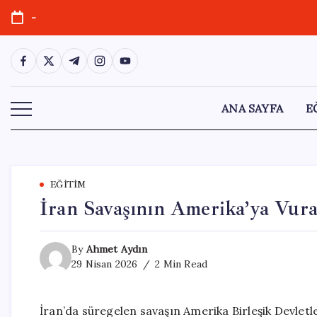
Skip
-
to
content
https://www.facebook.com/
https://twitter.com/
https://t.me/
https://www.instagram.com/
https://youtube.com/
ANA SAYFA
E
EĞITIM
İran Savaşının Amerika’ya Vu
By
Ahmet Aydın
29 Nisan 2026
2 Min Read
İran’da süregelen savaşın Amerika Birleşik Devletl