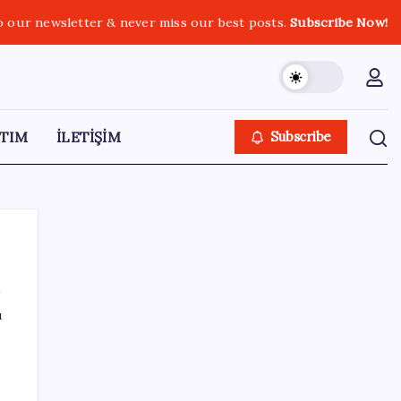
o our newsletter & never miss our best posts.
Subscribe Now!
TIM
İLETİŞİM
Subscribe
ı
SON YAZILAR
Pezeşkiyan: Teslim olmaya zorlanırsak
savaşırız, boyun eğmeyiz