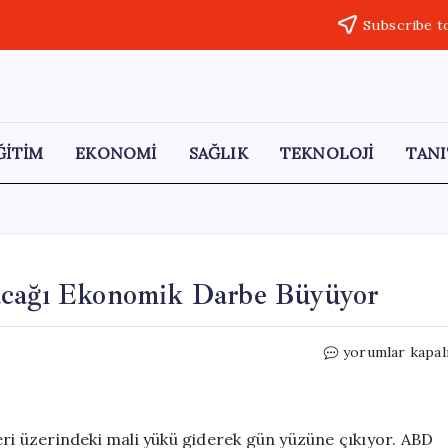
Subscribe t
ĞİTİM
EKONOMİ
SAĞLIK
TEKNOLOJİ
TANI
racağı Ekonomik Darbe Büyüyor
İran
yorumlar kapal
Savaşının
Amerika’ya
Vuracağı
Ekonomik
eri üzerindeki mali yükü giderek gün yüzüne çıkıyor. ABD