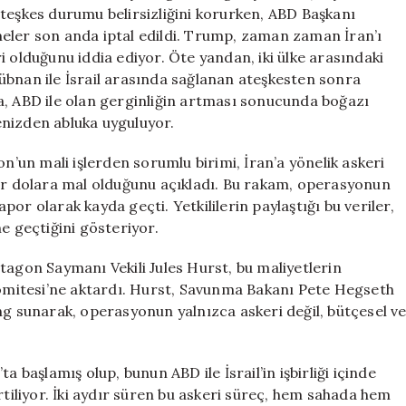
Darbe
n ateşkes durumu belirsizliğini korurken, ABD Başkanı
Büyüyor
eler son anda iptal edildi. Trump, zaman zaman İran’ı
için
i olduğunu iddia ediyor. Öte yandan, iki ülke arasındaki
übnan ile İsrail arasında sağlanan ateşkesten sonra
a, ABD ile olan gerginliğin artması sonucunda boğazı
enizden abluka uyguluyor.
on’un mali işlerden sorumlu birimi, İran’a yönelik askeri
yar dolara mal olduğunu açıkladı. Bu rakam, operasyonun
or olarak kayda geçti. Yetkililerin paylaştığı bu veriler,
e geçtiğini gösteriyor.
tagon Saymanı Vekili Jules Hurst, bu maliyetlerin
 Komitesi’ne aktardı. Hurst, Savunma Bakanı Pete Hegseth
ifing sunarak, operasyonun yalnızca askeri değil, bütçesel v
a başlamış olup, bunun ABD ile İsrail’in işbirliği içinde
rtiliyor. İki aydır süren bu askeri süreç, hem sahada hem