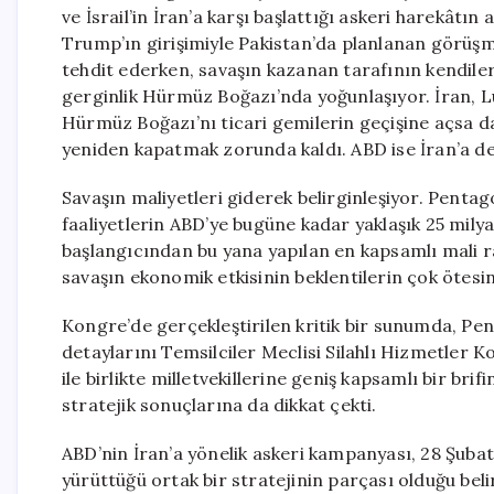
ve İsrail’in İran’a karşı başlattığı askeri harekâtı
Trump’ın girişimiyle Pakistan’da planlanan görüşm
tehdit ederken, savaşın kazanan tarafının kendiler
gerginlik Hürmüz Boğazı’nda yoğunlaşıyor. İran, L
Hürmüz Boğazı’nı ticari gemilerin geçişine açsa d
yeniden kapatmak zorunda kaldı. ABD ise İran’a d
Savaşın maliyetleri giderek belirginleşiyor. Pentag
faaliyetlerin ABD’ye bugüne kadar yaklaşık 25 mil
başlangıcından bu yana yapılan en kapsamlı mali rap
savaşın ekonomik etkisinin beklentilerin çok ötesin
Kongre’de gerçekleştirilen kritik bir sunumda, Pen
detaylarını Temsilciler Meclisi Silahlı Hizmetler
ile birlikte milletvekillerine geniş kapsamlı bir br
stratejik sonuçlarına da dikkat çekti.
ABD’nin İran’a yönelik askeri kampanyası, 28 Şubat’t
yürüttüğü ortak bir stratejinin parçası olduğu beli