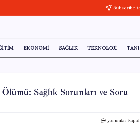
Subscribe t
ĞİTİM
EKONOMİ
SAĞLIK
TEKNOLOJİ
TANI
 Ölümü: Sağlık Sorunları ve Soru
Genç
yorumlar kapal
Beyin
Cerrahının
Gizemli