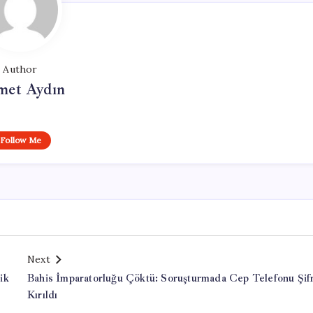
Author
et Aydın
Follow Me
Next
ik
Bahis İmparatorluğu Çöktü: Soruşturmada Cep Telefonu Şif
Kırıldı