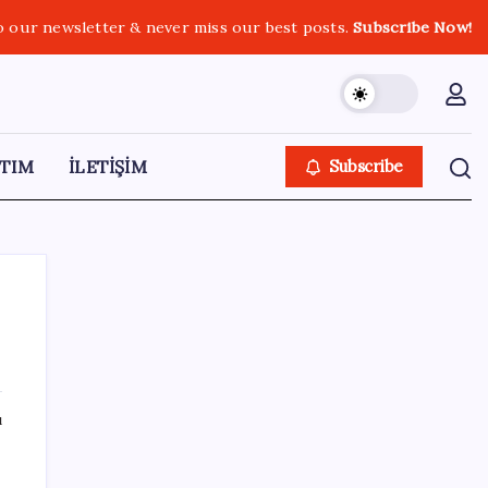
o our newsletter & never miss our best posts.
Subscribe Now!
TIM
İLETİŞİM
Subscribe
SON YAZILAR
ı
ABD, İran bağlantılı kripto para borsasına
yaptırım uyguladı