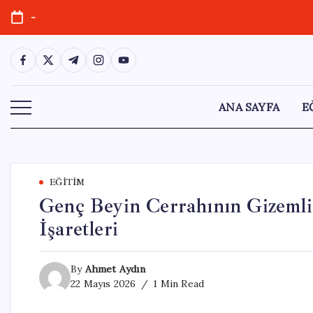
Skip
-
to
content
https://www.facebook.com/
https://twitter.com/
https://t.me/
https://www.instagram.com/
https://youtube.com/
ANA SAYFA
E
EĞITIM
Genç Beyin Cerrahının Gizemli
İşaretleri
By
Ahmet Aydın
22 Mayıs 2026
1 Min Read