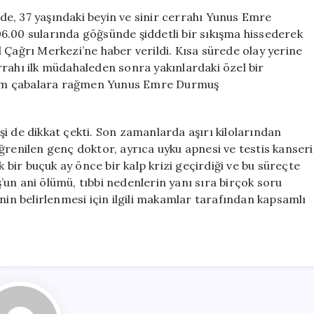
Ölümü:
e, 37 yaşındaki beyin ve sinir cerrahı Yunus Emre
Sağlık
6.00 sularında göğsünde şiddetli bir sıkışma hissederek
Sorunları
 Çağrı Merkezi’ne haber verildi. Kısa sürede olay yerine
ve
cerrahı ilk müdahaleden sonra yakınlardaki özel bir
Soru
n tüm çabalara rağmen Yunus Emre Durmuş
İşaretleri
için
i de dikkat çekti. Son zamanlarda aşırı kilolarından
ğrenilen genç doktor, ayrıca uyku apnesi ve testis kanseri
k bir buçuk ay önce bir kalp krizi geçirdiği ve bu süreçte
un ani ölümü, tıbbi nedenlerin yanı sıra birçok soru
nin belirlenmesi için ilgili makamlar tarafından kapsamlı