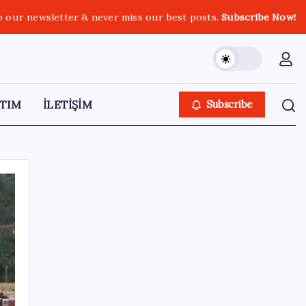
o our newsletter & never miss our best posts.
Subscribe Now!
TIM
İLETİŞİM
Subscribe
SON YAZILAR
İBB Davası’nda yeni gelişme: Tahliye kararı
çıkmadı!