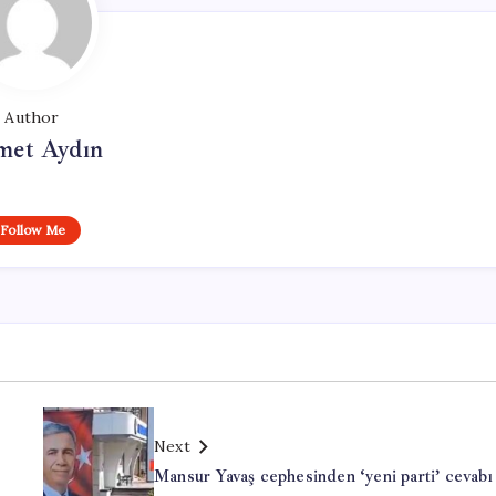
Author
et Aydın
Follow Me
Next
Mansur Yavaş cephesinden ‘yeni parti’ cevabı