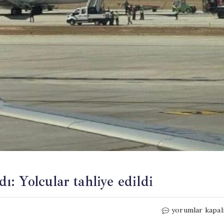
dı: Yolcular tahliye edildi
Gaziantep’te
yorumlar kapal
uçağın