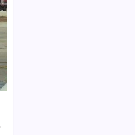
Bakan Şimşek’ten “Milletimizle Çeyrek Asır,
Türkiye Geleceğe Hazır” paylaşımı
Her şeye rağmen kesintisiz büyüme
Xbox Game Pass Ağustos 2026 Oyun Listesi
Spotify’ın ücret ödeyen abone sayısı 300
milyonu geçti
Bu protein olmadan kaslar kendini
onaramıyor: Bilim insanlarından kritik
keşif!
AKP’den ‘çerçeve kanun’ görüşmeleri…
Önce DEM Parti heyeti ile ardından MHP’li
Yıldız’la bir araya geldiler
İstanbul Festivali Başlıyor: Vivo Teknolojisi
Müzikle Buluşuyor
Tekstil sektörü ve esnaf kan ağlarken,
ı
iktidar sorunların konuşulmasını istemedi:
AKP görmezden geldi!