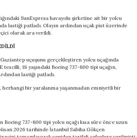
lastiği
patladı:
Yolcular
ığındaki SunExpress havayolu şirketine ait bir yolcu
tahliye
ada lastiği patladı. Olayın ardından uçak pist üzerinde
edildi
ici olarak ara verildi.
için
EDİLDİ
t–Gaziantep uçuşunu gerçekleştiren yolcu uçağında
tescilli, 18 yaşındaki Boeing 737-800 tipi uçağın,
dından lastiği patladı.
r, herhangi bir yaralanma yaşanmadan emniyetli bir
an Boeing 737-800 tipi yolcu uçağı kısa süre önce uzun
 Nisan 2026 tarihinde İstanbul Sabiha Gökçen
ürecini tamamlayarak yeniden tarifeli seferlere verilmişti.