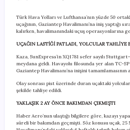
Türk Hava Yolları ve Lufthansa’nın yüzde 50 ortakl
uçağının, Gaziantep Havalimanı’na iniş yaptığı sır
kalırken, havalimanındaki uçuş operasyonlarına geç
UÇAĞIN LASTİĞİ PATLADI, YOLCULAR TAHLİYE 
Kaza, SunExpress’in XQ1781 sefer sayılı Stuttgar
meydana geldi. Havayolu filosunda yer alan TC-SPE 
Gaziantep Havalimanı’na inişini tamamlamasının ar
Olay sonrası pist üzerinde duran uçaktaki yolcula
şekilde tahliye edildi.
YAKLAŞIK 2 AY ÖNCE BAKIMDAN ÇIKMIŞTI
Haber Aero’nun ulaştığı bilgilere göre, kazayı yap
süreli bir bakımdan geçmişti. Söz konusu uçak, 25
Havalimanı’ndaki yaklaşık 6 haftalık teknik bakım s