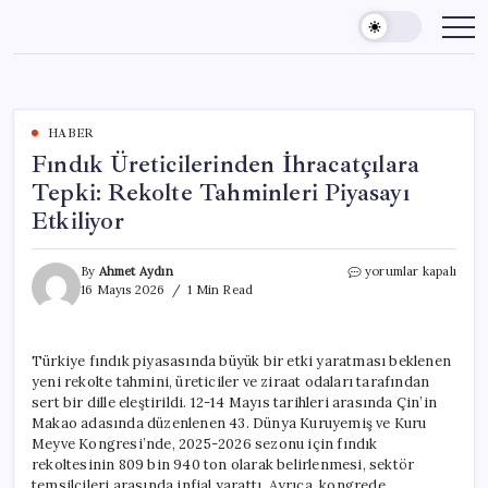
Skip
to
content
HABER
Fındık Üreticilerinden İhracatçılara
Tepki: Rekolte Tahminleri Piyasayı
Etkiliyor
Fındık
By
Ahmet Aydın
yorumlar kapalı
Üreticilerinden
16 Mayıs 2026
1 Min Read
İhracatçılara
Tepki:
Rekolte
Türkiye fındık piyasasında büyük bir etki yaratması beklenen
Tahminleri
yeni rekolte tahmini, üreticiler ve ziraat odaları tarafından
Piyasayı
Etkiliyor
sert bir dille eleştirildi. 12-14 Mayıs tarihleri arasında Çin’in
için
Makao adasında düzenlenen 43. Dünya Kuruyemiş ve Kuru
Meyve Kongresi’nde, 2025-2026 sezonu için fındık
rekoltesinin 809 bin 940 ton olarak belirlenmesi, sektör
temsilcileri arasında infial yarattı. Ayrıca, kongrede