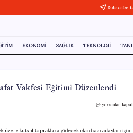
Subscribe t
ĞİTİM
EKONOMİ
SAĞLIK
TEKNOLOJİ
TANI
afat Vakfesi Eğitimi Düzenlendi
Erzincan’da
yorumlar kapal
Hacı
Adaylarına
Arafat
Vakfesi
ek üzere kutsal topraklara gidecek olan hacı adayları için