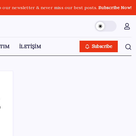
o our newsletter & never miss our best posts.
Subscribe Now!
TIM
İLETİŞİM
Subscribe
ı
SON YAZILAR
Xbox Game Pass Ağustos 2026 Oyun Listesi