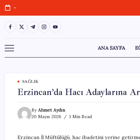
Skip
-
to
content
https://www.facebook.com/
https://twitter.com/
https://t.me/
https://www.instagram.com/
https://youtube.com/
ANA SAYFA
E
SAĞLIK
Erzincan’da Hacı Adaylarına Ar
By
Ahmet Aydın
20 Mayıs 2026
1 Min Read
Erzincan İl Müftülüğü, hac ibadetini yerine getirm