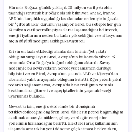
Hürmüz Boğazı, günlük yaklaşık 20 milyon varil petrolün
taşındığı stratejik bir bölge olarak biliniyor. Ancak, İran ve
ABD’nin karşılıklı uyguladığı kısıtlamalar nedeniyle boğazda
bir “çifte abluka” durumu yaşanıyor. Birol, bu sebeple her gün
13 milyon varil petrolün piyasalara ulaşamadığını belirterek,
enerji fiyatlarının neden bu kadar yükseldiğini ve enflasyonun
niçin düşürülmediğini açıklığa kavuşturdu.
Krizin en fazla etkilediği alanlardan birinin “jet yakıtı”
olduğunu vurgulayan Birol, Avrupa’nın bu konuda yüzde 75
oranında Orta Doğu’ya bağımlı olduğunu aktardı. Savaş
nedeniyle bu sevkiyatların neredeyse tamamen durduğu
bilgisini veren Birol, Avrupa’nın şu anda ABD ve Nijerya’dan
alternatif yakıt arayışında olduğunu belirtti. Eğer yeterli yakıt
tedariki sağlanamazsa, Avrupa’da hava trafiğinin zorunlu
kısıtlamalara gitmesi ve uçuş iptallerinin yaşanabileceği
uyarısında bulundu.
Mevcut krizin, enerji sektöründe bir dönüşümü
tetikleyebileceğini öngören Birol, ülkelerin petrol bağımlılığını
azaltmak amacıyla nükleer, güneş ve rüzgâr enerjisine
yönelimin hızlanacağını belirtti. Elektrikli araç kullanımının
ulaşımda artarak bu yeni döneme güç katması beklenirken,