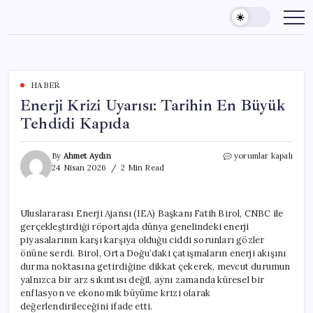
Skip
to
content
HABER
Enerji Krizi Uyarısı: Tarihin En Büyük
Tehdidi Kapıda
Enerji
By
Ahmet Aydın
yorumlar kapalı
Krizi
24 Nisan 2026
2 Min Read
Uyarısı:
Tarihin
En
Uluslararası Enerji Ajansı (IEA) Başkanı Fatih Birol, CNBC ile
Büyük
gerçekleştirdiği röportajda dünya genelindeki enerji
Tehdidi
Kapıda
piyasalarının karşı karşıya olduğu ciddi sorunları gözler
için
önüne serdi. Birol, Orta Doğu’daki çatışmaların enerji akışını
durma noktasına getirdiğine dikkat çekerek, mevcut durumun
yalnızca bir arz sıkıntısı değil, aynı zamanda küresel bir
enflasyon ve ekonomik büyüme krizi olarak
değerlendirileceğini ifade etti.