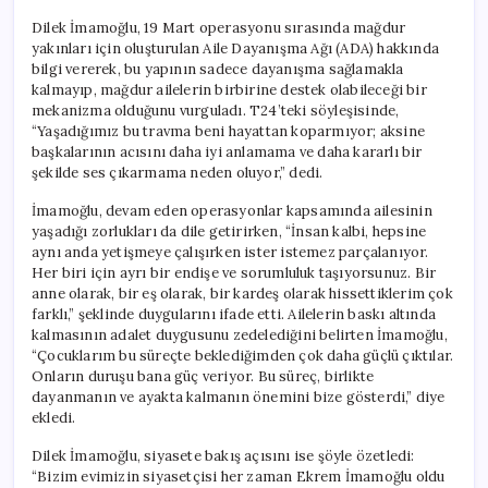
Dilek İmamoğlu, 19 Mart operasyonu sırasında mağdur
yakınları için oluşturulan Aile Dayanışma Ağı (ADA) hakkında
bilgi vererek, bu yapının sadece dayanışma sağlamakla
kalmayıp, mağdur ailelerin birbirine destek olabileceği bir
mekanizma olduğunu vurguladı. T24’teki söyleşisinde,
“Yaşadığımız bu travma beni hayattan koparmıyor; aksine
başkalarının acısını daha iyi anlamama ve daha kararlı bir
şekilde ses çıkarmama neden oluyor,” dedi.
İmamoğlu, devam eden operasyonlar kapsamında ailesinin
yaşadığı zorlukları da dile getirirken, “İnsan kalbi, hepsine
aynı anda yetişmeye çalışırken ister istemez parçalanıyor.
Her biri için ayrı bir endişe ve sorumluluk taşıyorsunuz. Bir
anne olarak, bir eş olarak, bir kardeş olarak hissettiklerim çok
farklı,” şeklinde duygularını ifade etti. Ailelerin baskı altında
kalmasının adalet duygusunu zedelediğini belirten İmamoğlu,
“Çocuklarım bu süreçte beklediğimden çok daha güçlü çıktılar.
Onların duruşu bana güç veriyor. Bu süreç, birlikte
dayanmanın ve ayakta kalmanın önemini bize gösterdi,” diye
ekledi.
Dilek İmamoğlu, siyasete bakış açısını ise şöyle özetledi:
“Bizim evimizin siyasetçisi her zaman Ekrem İmamoğlu oldu