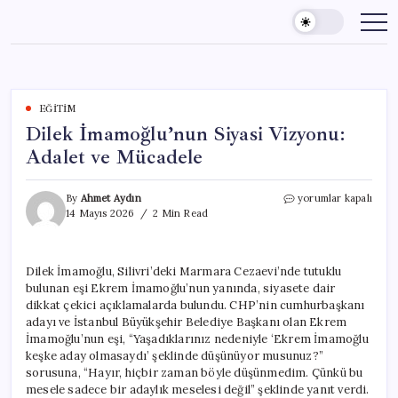
Skip
to
content
EĞITIM
Dilek İmamoğlu’nun Siyasi Vizyonu:
Adalet ve Mücadele
Dilek
By
Ahmet Aydın
yorumlar kapalı
İmamoğlu’nun
14 Mayıs 2026
2 Min Read
Siyasi
Vizyonu:
Adalet
Dilek İmamoğlu, Silivri’deki Marmara Cezaevi’nde tutuklu
ve
bulunan eşi Ekrem İmamoğlu’nun yanında, siyasete dair
Mücadele
için
dikkat çekici açıklamalarda bulundu. CHP’nin cumhurbaşkanı
adayı ve İstanbul Büyükşehir Belediye Başkanı olan Ekrem
İmamoğlu’nun eşi, “Yaşadıklarınız nedeniyle ‘Ekrem İmamoğlu
keşke aday olmasaydı’ şeklinde düşünüyor musunuz?”
sorusuna, “Hayır, hiçbir zaman böyle düşünmedim. Çünkü bu
mesele sadece bir adaylık meselesi değil” şeklinde yanıt verdi.