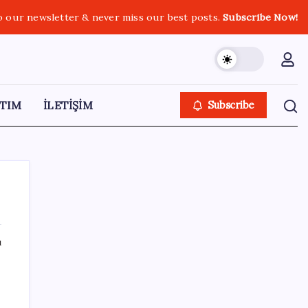
o our newsletter & never miss our best posts.
Subscribe Now!
TIM
İLETİŞİM
Subscribe
ı
SON YAZILAR
Her şeye rağmen kesintisiz büyüme