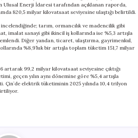
Yıllık
 Ulusal Enerji İdaresi tarafından açıklanan raporda,
%6
mda 820,5 milyar kilovatsaat seviyesine ulaştığı belirtildi.
Arttı
için
incelendiğinde; tarım, ormancılık ve madencilik gibi
at, imalat sanayi gibi ikincil iş kollarında ise %5,3 artışla
zlemlendi. Diğer yandan, ticaret, ulaştırma, gayrimenkul,
ollarında %8,9’luk bir artışla toplam tüketim 151,7 milyar
artarak 99,2 milyar kilovatsaat seviyesine çıktığı
üketimi, geçen yılın aynı dönemine göre %5,4 artışla
. Çin’de elektrik tüketiminin 2025 yılında 10,4 trilyon
rtiliyor.