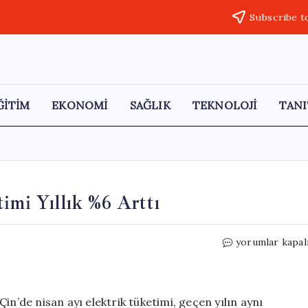
Subscribe t
ĞİTİM
EKONOMİ
SAĞLIK
TEKNOLOJİ
TANI
imi Yıllık %6 Arttı
Çin’in
yorumlar kapal
Nisan
Ayı
Elektrik
Tüketimi
in’de nisan ayı elektrik tüketimi, geçen yılın aynı