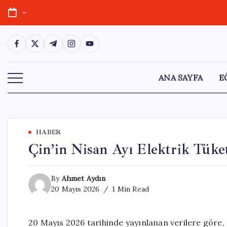
Skip
-
to
content
https://www.facebook.com/
https://twitter.com/
https://t.me/
https://www.instagram.com/
https://youtube.com/
ANA SAYFA
E
HABER
Çin’in Nisan Ayı Elektrik Tüket
By
Ahmet Aydın
20 Mayıs 2026
1 Min Read
20 Mayıs 2026 tarihinde yayınlanan verilere göre, Ç