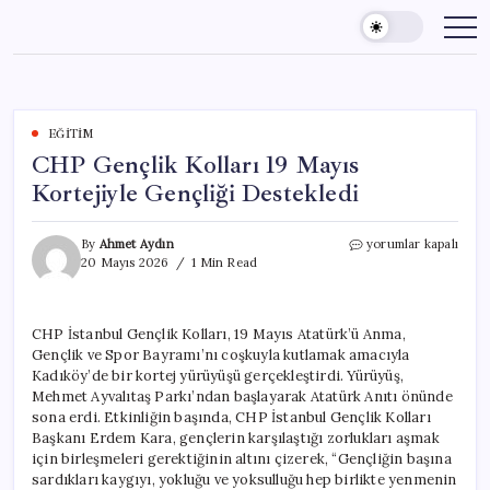
Skip
to
content
EĞITIM
CHP Gençlik Kolları 19 Mayıs
Kortejiyle Gençliği Destekledi
CHP
By
Ahmet Aydın
yorumlar kapalı
Gençlik
20 Mayıs 2026
1 Min Read
Kolları
19
Mayıs
CHP İstanbul Gençlik Kolları, 19 Mayıs Atatürk’ü Anma,
Kortejiyle
Gençlik ve Spor Bayramı’nı coşkuyla kutlamak amacıyla
Gençliği
Destekledi
Kadıköy’de bir kortej yürüyüşü gerçekleştirdi. Yürüyüş,
için
Mehmet Ayvalıtaş Parkı’ndan başlayarak Atatürk Anıtı önünde
sona erdi. Etkinliğin başında, CHP İstanbul Gençlik Kolları
Başkanı Erdem Kara, gençlerin karşılaştığı zorlukları aşmak
için birleşmeleri gerektiğinin altını çizerek, “Gençliğin başına
sardıkları kaygıyı, yokluğu ve yoksulluğu hep birlikte yenmenin