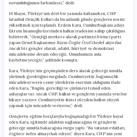
sorumluluğunun farkındayız,” dedi.
19 Mayıs, Türkiye’nin dört bir yanında kutlanırken, CHP
İstanbul Gençlik Kolları da bu anlamlı günde gençlerin sesini
yükseltmek için toplandı. Erdem Kara, Cumhurbaşkanı adayı
Ekrem İmamoğlu üzerinden halkın iradesine sahip çıkıldığını
belirterek, “Gençliği merkeze alarak partimizi birinci parti
yapan Genel Başkanımız Sayın Özgür Özel’i hedef alıyorlar.
Ancak biz gençler olarak, adalet, hürriyet ve demokrasi
mücadelesine devam edeceğiz. Umudumuzu asla
kaybetmeyeceğiz,” şeklinde konuştu.
Kara, Türkiye’nin geçmişinden ders alarak geleceğe umutla
yürümek gerektiğini vurguladı. Cumhuriyetin, bağımsızlık
mücadelesi veren cesur yüreklerin eserinin olduğunu ifade
eden Kara, “Bugün, gericiliği ve çürümeyi temsil eden
anlayışlar var. Ancak CHP, halkın ve gençlerin yanında yeni bir
hikaye yazıyor. Cumhuriyetin ikinci yüzyılını halkın yüzyılı
yapmak için mücadele veriyoruz,” dedi.
Gençlerin, eğitim borçlarıyla boğuşmadığı bir Türkiye hayal
eden Kara, eğitimde adaletin sağlanacağına ve gençlerin
geleceğe umutla bakacağına vurgu yaptı. “Bu vatanın evlatları,
özgürce nefes almayı hak ediyor,” diyen Kara, CHP’nin yeni