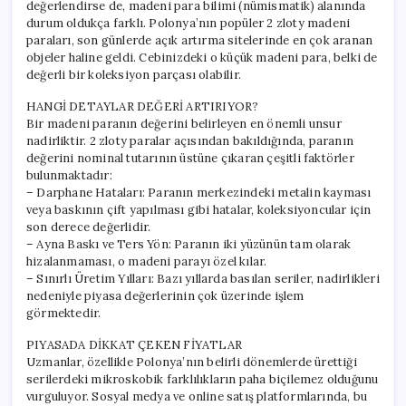
değerlendirse de, madeni para bilimi (nümismatik) alanında
durum oldukça farklı. Polonya’nın popüler 2 zloty madeni
paraları, son günlerde açık artırma sitelerinde en çok aranan
objeler haline geldi. Cebinizdeki o küçük madeni para, belki de
değerli bir koleksiyon parçası olabilir.
HANGİ DETAYLAR DEĞERİ ARTIRIYOR?
Bir madeni paranın değerini belirleyen en önemli unsur
nadirliktir. 2 zloty paralar açısından bakıldığında, paranın
değerini nominal tutarının üstüne çıkaran çeşitli faktörler
bulunmaktadır:
– Darphane Hataları: Paranın merkezindeki metalin kayması
veya baskının çift yapılması gibi hatalar, koleksiyoncular için
son derece değerlidir.
– Ayna Baskı ve Ters Yön: Paranın iki yüzünün tam olarak
hizalanmaması, o madeni parayı özel kılar.
– Sınırlı Üretim Yılları: Bazı yıllarda basılan seriler, nadirlikleri
nedeniyle piyasa değerlerinin çok üzerinde işlem
görmektedir.
PIYASADA DİKKAT ÇEKEN FİYATLAR
Uzmanlar, özellikle Polonya’nın belirli dönemlerde ürettiği
serilerdeki mikroskobik farklılıkların paha biçilemez olduğunu
vurguluyor. Sosyal medya ve online satış platformlarında, bu