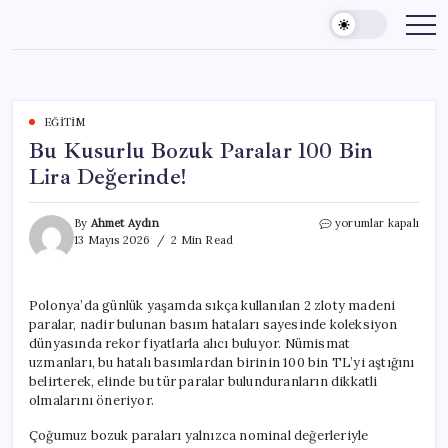
Skip
to
content
EĞITIM
Bu Kusurlu Bozuk Paralar 100 Bin
Lira Değerinde!
Bu
By
Ahmet Aydın
yorumlar kapalı
Kusurlu
13 Mayıs 2026
2 Min Read
Bozuk
Paralar
100
Polonya’da günlük yaşamda sıkça kullanılan 2 zloty madeni
Bin
paralar, nadir bulunan basım hataları sayesinde koleksiyon
Lira
Değerinde!
dünyasında rekor fiyatlarla alıcı buluyor. Nümismat
için
uzmanları, bu hatalı basımlardan birinin 100 bin TL’yi aştığını
belirterek, elinde bu tür paralar bulunduranların dikkatli
olmalarını öneriyor.
Çoğumuz bozuk paraları yalnızca nominal değerleriyle