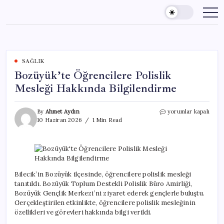
Skip
to
content
SAĞLIK
Bozüyük’te Öğrencilere Polislik
Mesleği Hakkında Bilgilendirme
Bozüyük’te
By
Ahmet Aydın
yorumlar kapalı
Öğrencilere
10 Haziran 2026
1 Min Read
Polislik
Mesleği
Hakkında
Bilgilendirme
için
Bilecik’in Bozüyük ilçesinde, öğrencilere polislik mesleği
tanıtıldı. Bozüyük Toplum Destekli Polislik Büro Amirliği,
Bozüyük Gençlik Merkezi’ni ziyaret ederek gençlerle buluştu.
Gerçekleştirilen etkinlikte, öğrencilere polislik mesleğinin
özellikleri ve görevleri hakkında bilgi verildi.