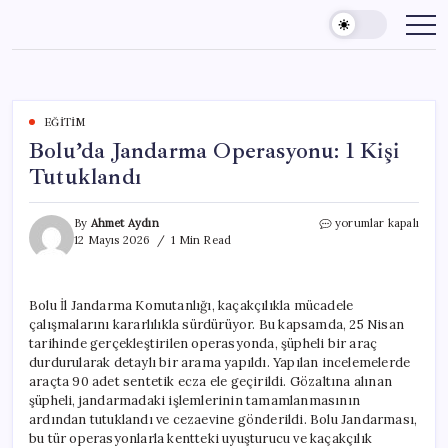
Skip
to
content
EĞITIM
Bolu’da Jandarma Operasyonu: 1 Kişi
Tutuklandı
Bolu’da
By
Ahmet Aydın
yorumlar kapalı
Jandarma
12 Mayıs 2026
1 Min Read
Operasyonu:
1
Kişi
Bolu İl Jandarma Komutanlığı, kaçakçılıkla mücadele
Tutuklandı
çalışmalarını kararlılıkla sürdürüyor. Bu kapsamda, 25 Nisan
için
tarihinde gerçekleştirilen operasyonda, şüpheli bir araç
durdurularak detaylı bir arama yapıldı. Yapılan incelemelerde
araçta 90 adet sentetik ecza ele geçirildi. Gözaltına alınan
şüpheli, jandarmadaki işlemlerinin tamamlanmasının
ardından tutuklandı ve cezaevine gönderildi. Bolu Jandarması,
bu tür operasyonlarla kentteki uyuşturucu ve kaçakçılık