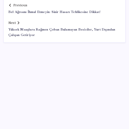
Previous
Bel Ağrısını İhmal Etmeyin: Sinir Hasarı Tehlikesine Dikkat!
Next
Yüksek Maaşlara Rağmen Çoban Bulamayan Besiciler, Yurt Dışından
Çalışan Getiriyor
SON YAZILAR
İlana koyan hiç beklemiyor, alıcısı hazır: Bu 20
otomobil kapış kapış gidiyor
Kapadokya’da dededen toruna uzanan hikâye: 136