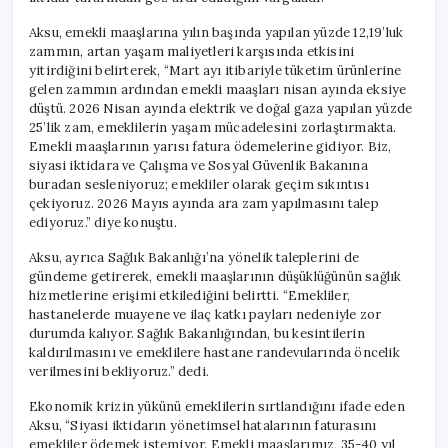
Aksu, emekli maaşlarına yılın başında yapılan yüzde 12,19’luk
zammın, artan yaşam maliyetleri karşısında etkisini
yitirdiğini belirterek, “Mart ayı itibariyle tüketim ürünlerine
gelen zammın ardından emekli maaşları nisan ayında eksiye
düştü. 2026 Nisan ayında elektrik ve doğal gaza yapılan yüzde
25’lik zam, emeklilerin yaşam mücadelesini zorlaştırmakta.
Emekli maaşlarının yarısı fatura ödemelerine gidiyor. Biz,
siyasi iktidara ve Çalışma ve Sosyal Güvenlik Bakanına
buradan sesleniyoruz; emekliler olarak geçim sıkıntısı
çekiyoruz. 2026 Mayıs ayında ara zam yapılmasını talep
ediyoruz.” diye konuştu.
Aksu, ayrıca Sağlık Bakanlığı’na yönelik taleplerini de
gündeme getirerek, emekli maaşlarının düşüklüğünün sağlık
hizmetlerine erişimi etkilediğini belirtti. “Emekliler,
hastanelerde muayene ve ilaç katkı payları nedeniyle zor
durumda kalıyor. Sağlık Bakanlığından, bu kesintilerin
kaldırılmasını ve emeklilere hastane randevularında öncelik
verilmesini bekliyoruz.” dedi.
Ekonomik krizin yükünü emeklilerin sırtlandığını ifade eden
Aksu, “Siyasi iktidarın yönetimsel hatalarının faturasını
emekliler ödemek istemiyor. Emekli maaşlarımız, 35-40 yıl