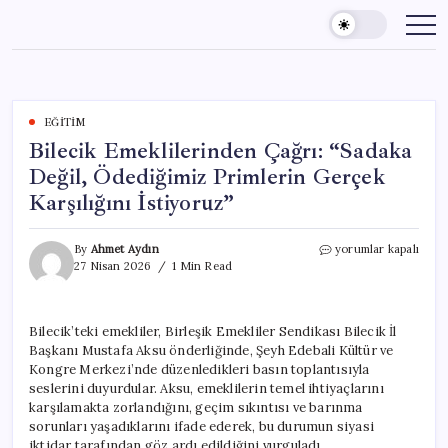
Skip
to
content
EĞITIM
Bilecik Emeklilerinden Çağrı: “Sadaka
Değil, Ödediğimiz Primlerin Gerçek
Karşılığını İstiyoruz”
Bilecik
By
Ahmet Aydın
yorumlar kapalı
Emeklilerinden
27 Nisan 2026
1 Min Read
Çağrı:
“Sadaka
Değil,
Bilecik’teki emekliler, Birleşik Emekliler Sendikası Bilecik İl
Ödediğimiz
Başkanı Mustafa Aksu önderliğinde, Şeyh Edebali Kültür ve
Primlerin
Gerçek
Kongre Merkezi’nde düzenledikleri basın toplantısıyla
Karşılığını
seslerini duyurdular. Aksu, emeklilerin temel ihtiyaçlarını
İstiyoruz”
karşılamakta zorlandığını, geçim sıkıntısı ve barınma
için
sorunları yaşadıklarını ifade ederek, bu durumun siyasi
iktidar tarafından göz ardı edildiğini vurguladı.