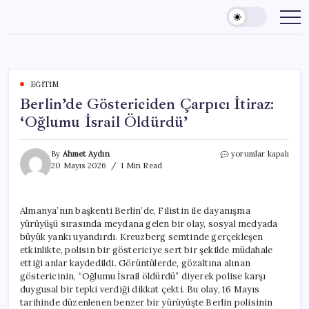
Skip
to
content
EĞITIM
Berlin’de Göstericiden Çarpıcı İtiraz:
‘Oğlumu İsrail Öldürdü’
Berlin’de
By
Ahmet Aydın
yorumlar kapalı
Göstericiden
20 Mayıs 2026
1 Min Read
Çarpıcı
İtiraz:
‘Oğlumu
Almanya’nın başkenti Berlin’de, Filistin ile dayanışma
İsrail
yürüyüşü sırasında meydana gelen bir olay, sosyal medyada
Öldürdü’
için
büyük yankı uyandırdı. Kreuzberg semtinde gerçekleşen
etkinlikte, polisin bir göstericiye sert bir şekilde müdahale
ettiği anlar kaydedildi. Görüntülerde, gözaltına alınan
göstericinin, “Oğlumu İsrail öldürdü” diyerek polise karşı
duygusal bir tepki verdiği dikkat çekti. Bu olay, 16 Mayıs
tarihinde düzenlenen benzer bir yürüyüşte Berlin polisinin