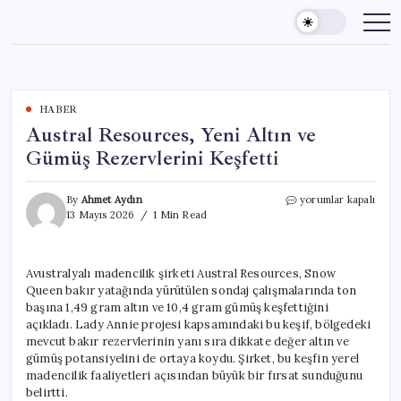
Skip
to
content
HABER
Austral Resources, Yeni Altın ve
Gümüş Rezervlerini Keşfetti
Austral
By
Ahmet Aydın
yorumlar kapalı
Resources,
13 Mayıs 2026
1 Min Read
Yeni
Altın
ve
Avustralyalı madencilik şirketi Austral Resources, Snow
Gümüş
Queen bakır yatağında yürütülen sondaj çalışmalarında ton
Rezervlerini
Keşfetti
başına 1,49 gram altın ve 10,4 gram gümüş keşfettiğini
için
açıkladı. Lady Annie projesi kapsamındaki bu keşif, bölgedeki
mevcut bakır rezervlerinin yanı sıra dikkate değer altın ve
gümüş potansiyelini de ortaya koydu. Şirket, bu keşfin yerel
madencilik faaliyetleri açısından büyük bir fırsat sunduğunu
belirtti.