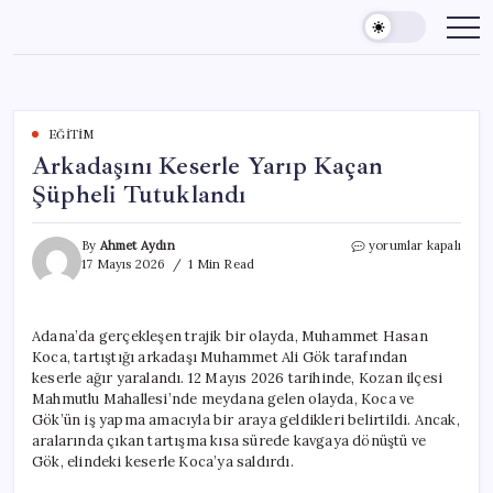
Skip
to
content
EĞITIM
Arkadaşını Keserle Yarıp Kaçan
Şüpheli Tutuklandı
Arkadaşını
By
Ahmet Aydın
yorumlar kapalı
Keserle
17 Mayıs 2026
1 Min Read
Yarıp
Kaçan
Şüpheli
Adana’da gerçekleşen trajik bir olayda, Muhammet Hasan
Tutuklandı
Koca, tartıştığı arkadaşı Muhammet Ali Gök tarafından
için
keserle ağır yaralandı. 12 Mayıs 2026 tarihinde, Kozan ilçesi
Mahmutlu Mahallesi’nde meydana gelen olayda, Koca ve
Gök’ün iş yapma amacıyla bir araya geldikleri belirtildi. Ancak,
aralarında çıkan tartışma kısa sürede kavgaya dönüştü ve
Gök, elindeki keserle Koca’ya saldırdı.