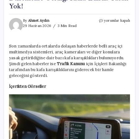
Yok!
Araç
By
Ahmet Aydın
yorumlar kapalı
İçi
29 Haziran 2026
3 Min Read
Multimedya
Ekranları,
Telefon
Son zamanlarda ortalarda dolaşan haberlerde belli araç içi
Tutucuları
multimedya sistemleri, araç kameraları ve diğer konulara
Hakkında
Yeni
yasak getirildiğine dair bazı kafa karışıklıkları bulunuyordu.
Düzenleme
Şimdi gelen haberler ise
Trafik Kanunu
için İçişleri Bakanlığı
Geldiği
tarafından bu kafa karışıklıklarını giderecek bir hamle
İddia
geleceğini gösterdi.
Edildi:
Yasak
İçerikten Görseller
Yok!
için