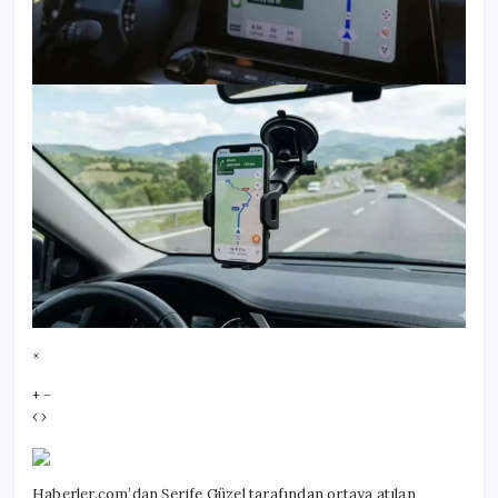
×
+ −
‹ ›
Haberler.com’dan Şerife Güzel tarafından ortaya atılan