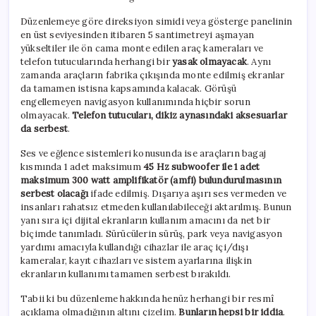
Düzenlemeye göre direksiyon simidi veya gösterge panelinin
en üst seviyesinden itibaren 5 santimetreyi aşmayan
yükseltiler ile ön cama monte edilen araç kameraları ve
telefon tutucularında herhangi bir
yasak olmayacak
. Aynı
zamanda araçların fabrika çıkışında monte edilmiş ekranlar
da tamamen istisna kapsamında kalacak. Görüşü
engellemeyen navigasyon kullanımında hiçbir sorun
olmayacak.
Telefon tutucuları, dikiz aynasındaki aksesuarlar
da serbest
.
Ses ve eğlence sistemleri konusunda ise araçların bagaj
kısmında 1 adet maksimum
45 Hz subwoofer ile 1 adet
maksimum 300 watt amplifikatör (amfi) bulundurulmasının
serbest olacağı
ifade edilmiş. Dışarıya aşırı ses vermeden ve
insanları rahatsız etmeden kullanılabileceği aktarılmış. Bunun
yanı sıra içi dijital ekranların kullanım amacını da net bir
biçimde tanımladı. Sürücülerin sürüş, park veya navigasyon
yardımı amacıyla kullandığı cihazlar ile araç içi/dışı
kameralar, kayıt cihazları ve sistem ayarlarına ilişkin
ekranların kullanımı tamamen serbest bırakıldı.
Tabii ki bu düzenleme hakkında henüz herhangi bir resmî
açıklama olmadığının altını çizelim.
Bunların hepsi bir iddia
.