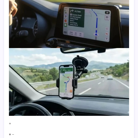
×
+ −