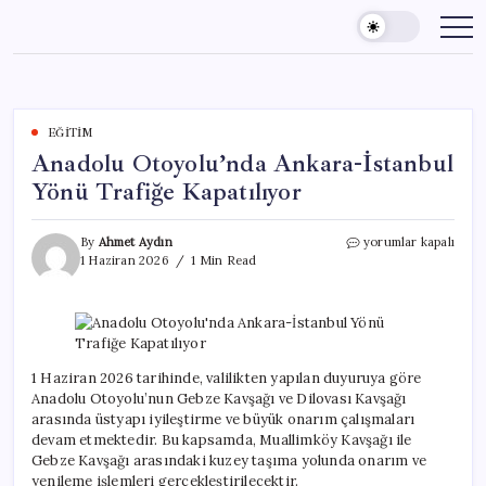
Skip
to
content
EĞITIM
Anadolu Otoyolu’nda Ankara-İstanbul
Yönü Trafiğe Kapatılıyor
Anadolu
By
Ahmet Aydın
yorumlar kapalı
Otoyolu’nda
1 Haziran 2026
1 Min Read
Ankara-
İstanbul
Yönü
Trafiğe
Kapatılıyor
için
1 Haziran 2026 tarihinde, valilikten yapılan duyuruya göre
Anadolu Otoyolu’nun Gebze Kavşağı ve Dilovası Kavşağı
arasında üstyapı iyileştirme ve büyük onarım çalışmaları
devam etmektedir. Bu kapsamda, Muallimköy Kavşağı ile
Gebze Kavşağı arasındaki kuzey taşıma yolunda onarım ve
yenileme işlemleri gerçekleştirilecektir.