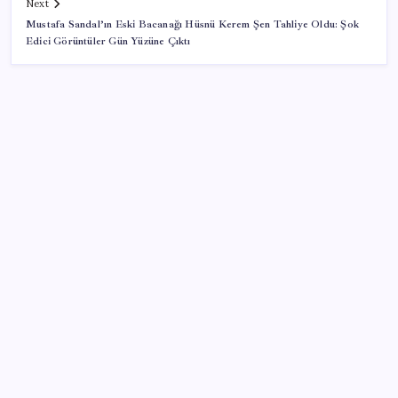
Next
Mustafa Sandal’ın Eski Bacanağı Hüsnü Kerem Şen Tahliye Oldu: Şok
Edici Görüntüler Gün Yüzüne Çıktı
SON YAZILAR
ABD, İran-Umman anlaşması sonrası ablukayı
kaldıracak
ABD, İran bağlantılı kripto para borsasına yaptırım
uyguladı
Tarihi borsa çöküşü: ‘Kaybedenler Kulübü’ siyasi parti
kuruyor!