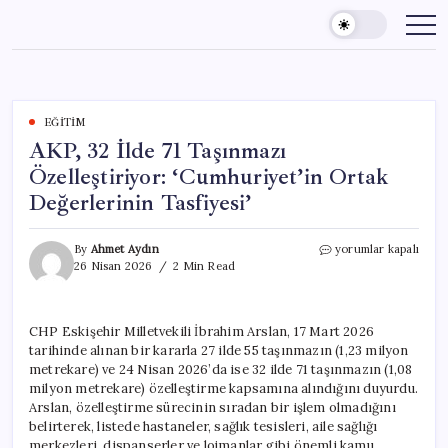
Skip
to
content
EĞITIM
AKP, 32 İlde 71 Taşınmazı
Özelleştiriyor: ‘Cumhuriyet’in Ortak
Değerlerinin Tasfiyesi’
AKP,
By
Ahmet Aydın
yorumlar kapalı
32
26 Nisan 2026
2 Min Read
İlde
71
Taşınmazı
CHP Eskişehir Milletvekili İbrahim Arslan, 17 Mart 2026
Özelleştiriyor:
tarihinde alınan bir kararla 27 ilde 55 taşınmazın (1,23 milyon
‘Cumhuriyet’in
Ortak
metrekare) ve 24 Nisan 2026’da ise 32 ilde 71 taşınmazın (1,08
Değerlerinin
milyon metrekare) özelleştirme kapsamına alındığını duyurdu.
Tasfiyesi’
Arslan, özelleştirme sürecinin sıradan bir işlem olmadığını
için
belirterek, listede hastaneler, sağlık tesisleri, aile sağlığı
merkezleri, dispanserler ve lojmanlar gibi önemli kamu