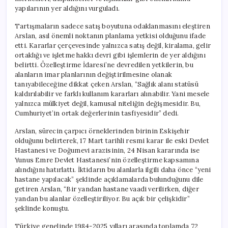
yapılarının yer aldığını vurguladı.
Tartışmaların sadece satış boyutuna odaklanmasını eleştiren
Arslan, asıl önemli noktanın planlama yetkisi olduğunu ifade
etti. Kararlar çerçevesinde yalnızca satış değil, kiralama, gelir
ortaklığı ve işletme hakkı devri gibi işlemlerin de yer aldığını
belirtti. Özelleştirme İdaresi’ne devredilen yetkilerin, bu
alanların imar planlarının değiştirilmesine olanak
tanıyabileceğine dikkat çeken Arslan, “Sağlık alanı statüsü
kaldırılabilir ve farklı kullanım kararları alınabilir. Yani mesele
yalnızca mülkiyet değil, kamusal niteliğin değişmesidir. Bu,
Cumhuriyet’in ortak değerlerinin tasfiyesidir” dedi.
Arslan, sürecin çarpıcı örneklerinden birinin Eskişehir
olduğunu belirterek, 17 Mart tarihli resmi karar ile eski Devlet
Hastanesi ve Doğumevi arazisinin, 24 Nisan kararında ise
Yunus Emre Devlet Hastanesi’nin özelleştirme kapsamına
alındığını hatırlattı. İktidarın bu alanlarla ilgili daha önce “yeni
hastane yapılacak” şeklinde açıklamalarda bulunduğunu dile
getiren Arslan, “Bir yandan hastane vaadi verilirken, diğer
yandan bu alanlar özelleştiriliyor. Bu açık bir çelişkidir”
şeklinde konuştu.
Türkiye genelinde 1984-2025 yılları arasında toplamda 72