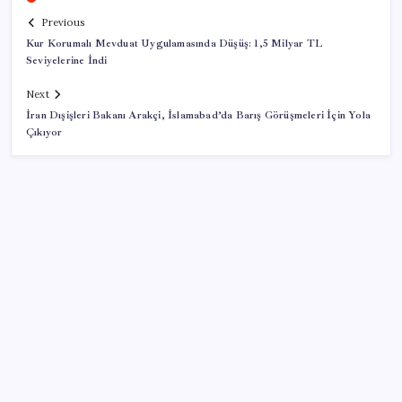
Previous
Kur Korumalı Mevduat Uygulamasında Düşüş: 1,5 Milyar TL
Seviyelerine İndi
Next
İran Dışişleri Bakanı Arakçi, İslamabad’da Barış Görüşmeleri İçin Yola
Çıkıyor
SON YAZILAR
OpenAI’ın İlk Cihazı için Fiyat ve Tasarım Belli Oldu
Trump’tan Fed Başkanı Warsh’a: Faiz kararı