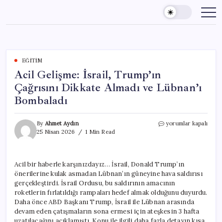
Skip
to
content
EĞITIM
Acil Gelişme: İsrail, Trump’ın
Çağrısını Dikkate Almadı ve Lübnan’ı
Bombaladı
Acil
By
Ahmet Aydın
yorumlar kapalı
Gelişme:
25 Nisan 2026
1 Min Read
İsrail,
Trump’ın
Çağrısını
Acil bir haberle karşınızdayız… İsrail, Donald Trump’ın
Dikkate
önerilerine kulak asmadan Lübnan’ın güneyine hava saldırısı
Almadı
ve
gerçekleştirdi. İsrail Ordusu, bu saldırının amacının
Lübnan’ı
roketlerin fırlatıldığı rampaları hedef almak olduğunu duyurdu.
Bombaladı
Daha önce ABD Başkanı Trump, İsrail ile Lübnan arasında
için
devam eden çatışmaların sona ermesi için ateşkesin 3 hafta
uzatılacağını açıklamıştı. Konu ile ilgili daha fazla detayın kısa