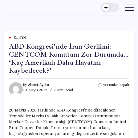
Skip
to
content
EĞITIM
ABD Kongresi’nde İran Gerilimi:
CENTCOM Komutanı Zor Durumda…
‘Kaç Amerikalı Daha Hayatını
Kaybedecek?’
ABD
By
Ahmet Aydın
yorumlar kapalı
Kongresi’nde
20 Mayıs 2026
2 Min Read
İran
Gerilimi:
CENTCOM
20 Mayıs 2026 tarihinde ABD Kongresi’nde düzenlenen
Komutanı
Temsilciler Meclisi Silahlı Kuvvetler Komitesi oturumunda,
Zor
Durumda…
Merkez Kuvvetler Komutanlığı (CENTCOM) Komutanı Amiral
‘Kaç
Brad Cooper, Donald Trump yönetiminin İran’a karşı
Amerikalı
başlattığı askeri operasyonların gidişatı üzerine sorgulandı.
Daha