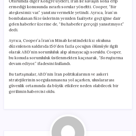
Oturumda diğer Kongre üyeleri, İran ile savaşın sona erip
ermediği konusunda ısrarlı sorular yöneltti. Cooper, “Bir
ateşkesimiz var.” yanıtını vermekle yetindi. Ayrıca, İran’ın
bombalanan füze üslerinin yeniden faaliyete geçtiğine dair
gelen haberler üzerine de, “Bu haberler gerçeği yansıtmıyor.”
dedi.
Ayrıca, Cooper’a İran’ın Minab kentindeki kız okuluna
düzenlenen saldırıda 150’den fazla çocuğun ölümüyle ilgili
olarak ABD’nin sorumluluk alıp almayacağı soruldu. Cooper,
bu konuda sorumluluk üstlenmekten kaçınarak, “Soruşturma
devam ediyor.” ifadesini kullandı.
Bu tartışmalar, ABD’nin İran politikalarının ve askeri
stratejilerinin sorgulanmasına yol açarken, uluslararası
güvenlik ortamında da büyük etkilere neden olabilecek bir
gerilimin habercisi oldu.