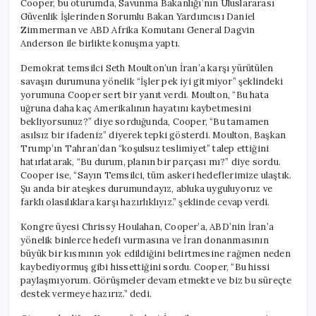
Cooper, bu oturumda, Savunma Bakanlığı’nın Uluslararası
Hayatını
Güvenlik İşlerinden Sorumlu Bakan Yardımcısı Daniel
Kaybedecek?’
Zimmerman ve ABD Afrika Komutanı General Dagvin
için
Anderson ile birlikte konuşma yaptı.
Demokrat temsilci Seth Moulton’un İran’a karşı yürütülen
savaşın durumuna yönelik “İşler pek iyi gitmiyor” şeklindeki
yorumuna Cooper sert bir yanıt verdi. Moulton, “Bu hata
uğruna daha kaç Amerikalının hayatını kaybetmesini
bekliyorsunuz?” diye sorduğunda, Cooper, “Bu tamamen
asılsız bir ifadeniz” diyerek tepki gösterdi. Moulton, Başkan
Trump’ın Tahran’dan “koşulsuz teslimiyet” talep ettiğini
hatırlatarak, “Bu durum, planın bir parçası mı?” diye sordu.
Cooper ise, “Sayın Temsilci, tüm askeri hedeflerimize ulaştık.
Şu anda bir ateşkes durumundayız, abluka uyguluyoruz ve
farklı olasılıklara karşı hazırlıklıyız.” şeklinde cevap verdi.
Kongre üyesi Chrissy Houlahan, Cooper’a, ABD’nin İran’a
yönelik binlerce hedefi vurmasına ve İran donanmasının
büyük bir kısmının yok edildiğini belirtmesine rağmen neden
kaybediyormuş gibi hissettiğini sordu. Cooper, “Bu hissi
paylaşmıyorum. Görüşmeler devam etmekte ve biz bu süreçte
destek vermeye hazırız.” dedi.