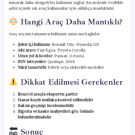
sunarak daha dengeli bir kullanım sağlar. Bu nedenle özellikle
şehir içinde sık araç kullananlar için oldukça mantıklıdır.
Hangi Araç Daha Mantıklı?
Araç seçimi tamamen kullanım amacına bağlıdır:
Şehir içi kullanım
: Renault Clio, Hyundai i20
Aile aracı
: Fiat Egea, Toyota Corolla
Uzun yol & konfor
: Passat, Octavia
SUV isteyenler
: Qashqai, 3008
Yakıt tasarrufu
: Hibrit veya elektrikli modeller
Dikkat Edilmesi Gerekenler
İkinci el araçta ekspertiz şarttır
Hasar kaydı mutlaka kontrol edilmelidir
Bakım geçmişi incelenmelidir
Sigorta ve kasko maliyetleri göz önünde
bulundurulmalıdır
Sonuç